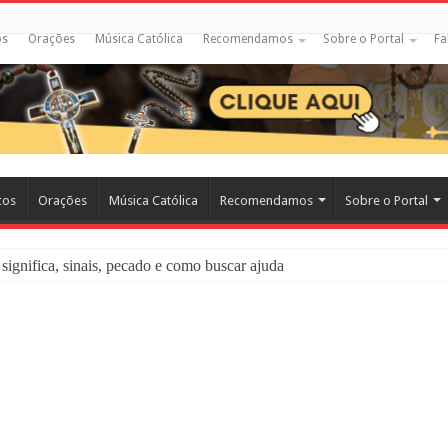
os
Orações
Música Católica
Recomendamos
Sobre o Portal
Fa
cos
Orações
Música Católica
Recomendamos
Sobre o Portal
significa, sinais, pecado e como buscar ajuda
liação: O Que É e Como Fazer uma Boa Confissão
 – Seu Reino Não Terá Fim: O Documentário Que Vai Tocar os Católi
 Bíblia e a Igreja Católica Ensinam Sobre Eles?
o Deve Ajudar Segundo a Bíblia