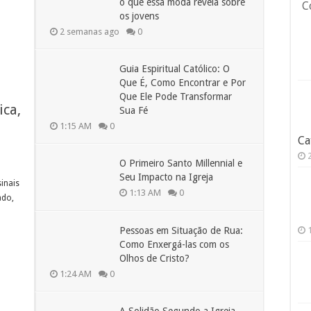
o que essa moda revela sobre
C
os jovens
2 semanas ago
0
Guia Espiritual Católico: O
Que É, Como Encontrar e Por
Que Ele Pode Transformar
ica,
Sua Fé
1:15 AM
0
Ca
O Primeiro Santo Millennial e
Seu Impacto na Igreja
sinais
1:13 AM
0
ado,
Pessoas em Situação de Rua:
Como Enxergá-las com os
Olhos de Cristo?
1:24 AM
0