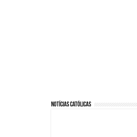
1 semana ago
Nós de São Francisco: signif
cordão franciscano
2 semanas ago
Viciado em sexo: o que signif
sinais, pecado e como busca
ajuda
Notícias Católicas