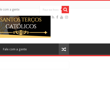
le com a gente
Fale com a gente
cos no Cinema