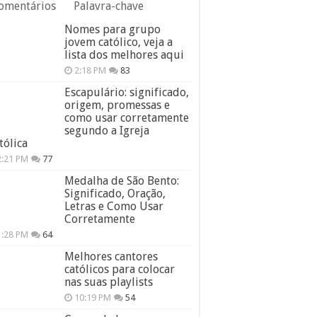
omentários
Palavra-chave
Nomes para grupo
jovem católico, veja a
lista dos melhores aqui
2:18 PM
83
Escapulário: significado,
origem, promessas e
como usar corretamente
segundo a Igreja
tólica
2:21 PM
77
Medalha de São Bento:
Significado, Oração,
Letras e Como Usar
Corretamente
1:28 PM
64
Melhores cantores
católicos para colocar
nas suas playlists
10:19 PM
54