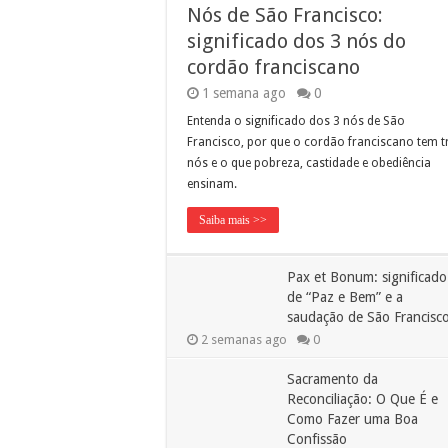
Nós de São Francisco:
significado dos 3 nós do
cordão franciscano
1 semana ago
0
Entenda o significado dos 3 nós de São
Francisco, por que o cordão franciscano tem t
nós e o que pobreza, castidade e obediência
ensinam.
Saiba mais >>
Pax et Bonum: significado
de “Paz e Bem” e a
saudação de São Francisc
2 semanas ago
0
Sacramento da
Reconciliação: O Que É e
Como Fazer uma Boa
Confissão