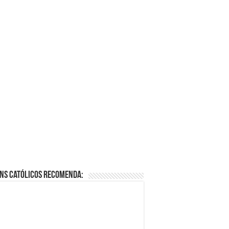
cado de “Paz e Bem” e a
cisco
emanas ago
ramento da Reconciliação: O
 É e Como Fazer uma Boa
fissão
ns Católicos Recomenda: