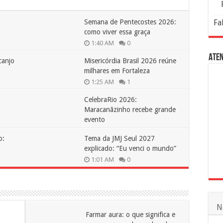
Semana de Pentecostes 2026:
Fa
como viver essa graça
1:40 AM
0
Aten
canjo
Misericórdia Brasil 2026 reúne
milhares em Fortaleza
1:25 AM
1
CelebraRio 2026:
Maracanãzinho recebe grande
evento
10:31 AM
0
o:
Tema da JMJ Seul 2027
explicado: “Eu venci o mundo”
1:01 AM
0
N
Farmar aura: o que significa e