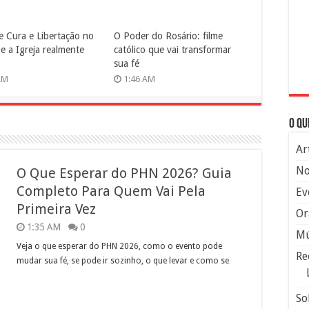
e Cura e Libertação no
O Poder do Rosário: filme
ue a Igreja realmente
católico que vai transformar
sua fé
AM
1:46 AM
O qu
Ar
No
O Que Esperar do PHN 2026? Guia
Completo Para Quem Vai Pela
Ev
Primeira Vez
Or
1:35 AM
0
Mú
Veja o que esperar do PHN 2026, como o evento pode
Re
mudar sua fé, se pode ir sozinho, o que levar e como se
So