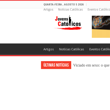
QUARTA-FEIRA , AGOSTO 5 2026
Artigos
Notícias Católicas
Eventos Católic
Artigos
Notícias Católicas
Eventos Católi
Últimas Notícias
Viciado em sexo: o que 
Sacramento da Reconci
Filme Sagrado Coração
Falsos Amigos: O Que a
8 Pessoas Que Você Nã