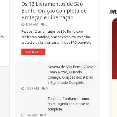
Os 12 Livramentos de São
Bento: Oração Completa de
Jove
Proteção e Libertação
1:14 AM
0
Reze os 12 Livramentos de São Bento com
rês
explicação católica, oração completa, medalha,
proteção da família, casa, filhos e FAQ completo.
Saiba mais >>
Novena de São Bento 2026:
Como Rezar, Quando
Começa, Orações dos 9 Dias
e Significado Completo
o
10:27 AM
0
Terço da Confiança: como
rezar, significado e oração
completa
1:42 AM
0