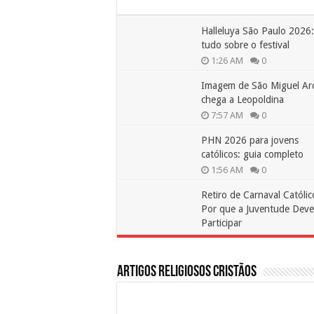
Halleluya São Paulo 2026:
tudo sobre o festival
1:26 AM
0
Imagem de São Miguel Ar
chega a Leopoldina
7:57 AM
0
PHN 2026 para jovens
católicos: guia completo
1:56 AM
0
Retiro de Carnaval Católic
Por que a Juventude Deve
Participar
10:54 PM
0
Artigos Religiosos Cristãos