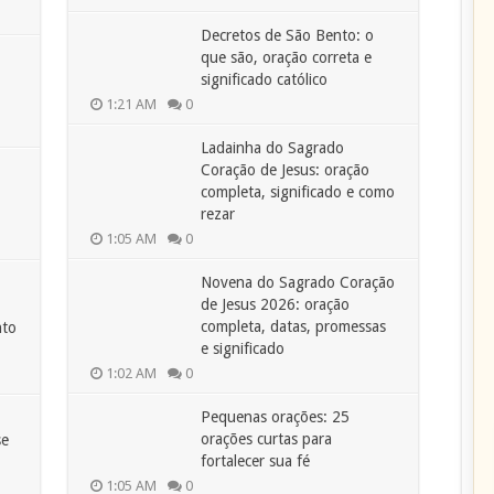
Decretos de São Bento: o
que são, oração correta e
significado católico
1:21 AM
0
Ladainha do Sagrado
Coração de Jesus: oração
completa, significado e como
rezar
1:05 AM
0
Novena do Sagrado Coração
de Jesus 2026: oração
completa, datas, promessas
nto
e significado
1:02 AM
0
Pequenas orações: 25
orações curtas para
se
fortalecer sua fé
1:05 AM
0