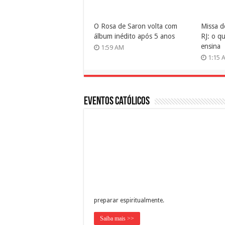
O Rosa de Saron volta com
Missa d
álbum inédito após 5 anos
RJ: o q
ensina
1:59 AM
1:15 
Eventos Católicos
preparar espiritualmente.
Saiba mais >>