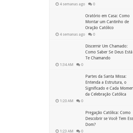
4 semanas ago
0
Oratório em Casa: Como
Montar um Cantinho de
Oração Católico
4 semanas ago
0
Discernir Um Chamado:
Como Saber Se Deus Está
Te Chamando
1:34 AM
0
Partes da Santa Missa:
Entenda a Estrutura, o
Significado e Cada Mome
da Celebração Católica
1:20 AM
0
Pregação Católica: Como
Descobrir se Você Tem Es
Dom?
1:23 AM
0