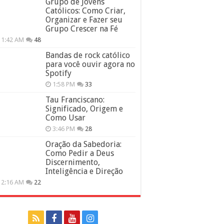
Grupo de Jovens
Católicos: Como Criar,
Organizar e Fazer seu
Grupo Crescer na Fé
11:42 AM
48
Bandas de rock católico
para você ouvir agora no
Spotify
1:58 PM
33
Tau Franciscano:
Significado, Origem e
Como Usar
3:46 PM
28
Oração da Sabedoria:
Como Pedir a Deus
Discernimento,
Inteligência e Direção
12:16 AM
22