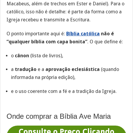
Macabeus, além de trechos em Ester e Daniel). Para o
católico, isso não é detalhe: é parte da forma como a
Igreja recebeu e transmite a Escritura.
O ponto importante aqui é:
Bíblia católica
não é
“qualquer bíblia com capa bonita”
. O que define é:
o
cânon
(lista de livros),
a
tradução
e a
aprovação eclesiástica
(quando
informada na própria edição),
e o uso coerente com a fé e a tradição da Igreja.
Onde comprar a Bíblia Ave Maria
Consulte o Preço Clicando