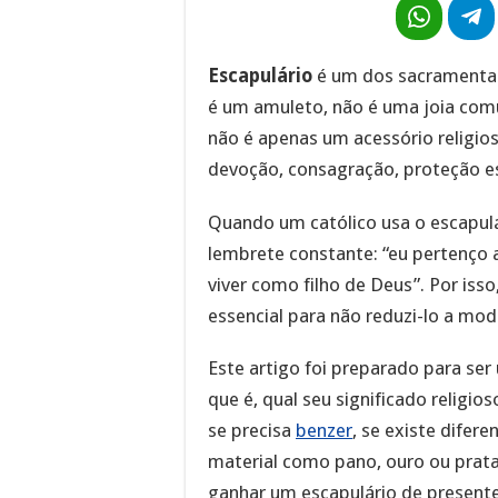
Escapulário
é um dos sacramentais
é um amuleto, não é uma joia co
não é apenas um acessório religioso
devoção, consagração, proteção es
Quando um católico usa o escapulá
lembrete constante: “eu pertenço 
viver como filho de Deus”. Por iss
essencial para não reduzi-lo a mod
Este artigo foi preparado para ser
que é, qual seu significado religio
se precisa
benzer
, se existe difer
material como pano, ouro ou prata
ganhar um escapulário de presente