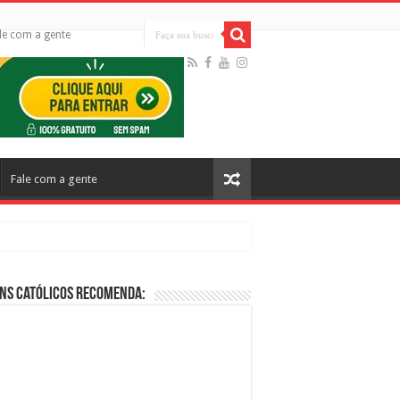
le com a gente
Fale com a gente
ns Católicos Recomenda:
cos no Cinema