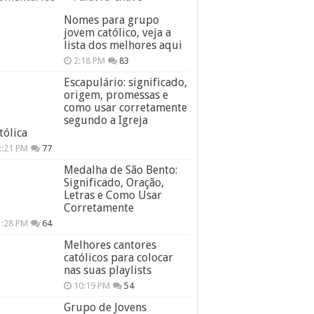
Nomes para grupo
jovem católico, veja a
lista dos melhores aqui
2:18 PM
83
Escapulário: significado,
origem, promessas e
como usar corretamente
segundo a Igreja
tólica
2:21 PM
77
Medalha de São Bento:
Significado, Oração,
Letras e Como Usar
Corretamente
1:28 PM
64
Melhores cantores
católicos para colocar
nas suas playlists
10:19 PM
54
Grupo de Jovens