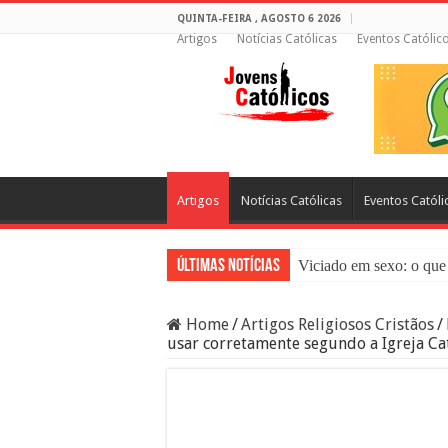
QUINTA-FEIRA , AGOSTO 6 2026
Artigos
Notícias Católicas
Eventos Católic
Artigos
Notícias Católicas
Eventos Católi
Últimas Notícias
Viciado em sexo: o que 
Sacramento da Reconci
Home
/
Artigos Religiosos Cristãos
/
Filme Sagrado Coração
usar corretamente segundo a Igreja Ca
Falsos Amigos: O Que a
8 Pessoas Que Você Nã