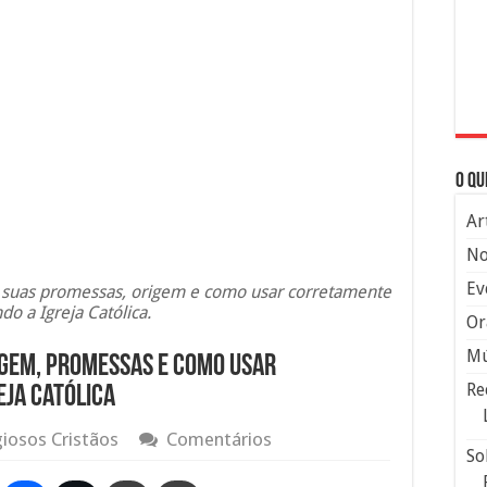
O qu
Ar
No
Ev
o, suas promessas, origem e como usar corretamente
do a Igreja Católica.
Or
Mú
rigem, promessas e como usar
Re
ja Católica
giosos Cristãos
Comentários
So