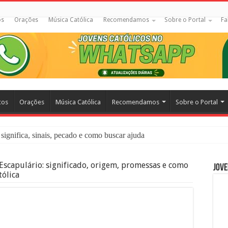
os
Orações
Música Católica
Recomendamos
Sobre o Portal
Fa
cos
Orações
Música Católica
Recomendamos
Sobre o Portal
significa, sinais, pecado e como buscar ajuda
liação: O Que É e Como Fazer uma Boa Confissão
Escapulário: significado, origem, promessas e como
Jove
 – Seu Reino Não Terá Fim: O Documentário Que Vai Tocar os Católi
tólica
 Bíblia e a Igreja Católica Ensinam Sobre Eles?
o Deve Ajudar Segundo a Bíblia