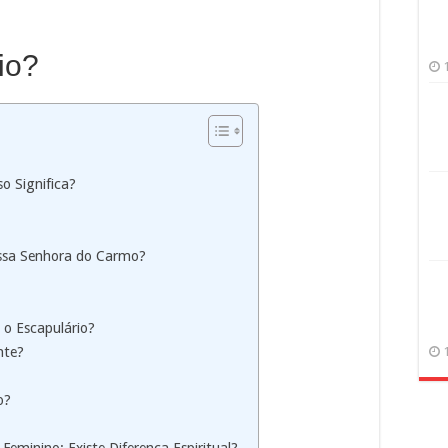
io?
o Significa?
ossa Senhora do Carmo?
 o Escapulário?
nte?
o?