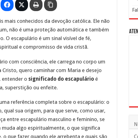
Fa
 mais conhecidos da devoção católica. Ele não
mum, não é uma proteção automática e também
Aten
. O escapulário é um sinal visível de fé,
piritual e compromisso de vida cristã.
rio com consciência, ele carrega no corpo um
a Cristo, quero caminhar com Maria e desejo
o, entender o
significado do escapulário
é
a, superstição ou enfeite.
 uma referência completa sobre o escapulário: o
so, qual sua origem, para que serve, como usar,
ença entre escapulário masculino e feminino, se
N
 muda algo espiritualmente, o que significa
, o que fazer quando ele arrebenta e quais são
C