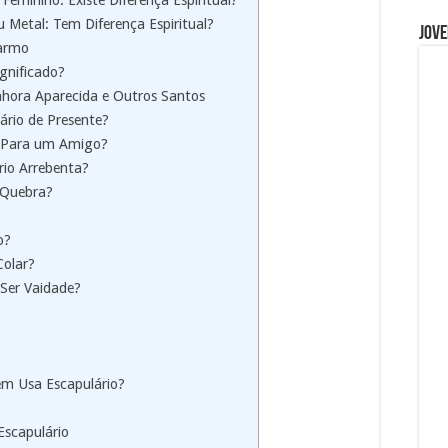
Feminino: Existe Diferença Espiritual?
 Metal: Tem Diferença Espiritual?
Jove
Carmo
gnificado?
nhora Aparecida e Outros Santos
ário de Presente?
e Para um Amigo?
rio Arrebenta?
 Quebra?
o?
Colar?
 Ser Vaidade?
m Usa Escapulário?
Escapulário