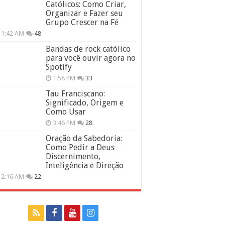
Católicos: Como Criar,
Organizar e Fazer seu
Grupo Crescer na Fé
11:42 AM
48
Bandas de rock católico
para você ouvir agora no
Spotify
1:58 PM
33
Tau Franciscano:
Significado, Origem e
Como Usar
3:46 PM
28
Oração da Sabedoria:
Como Pedir a Deus
Discernimento,
Inteligência e Direção
12:16 AM
22