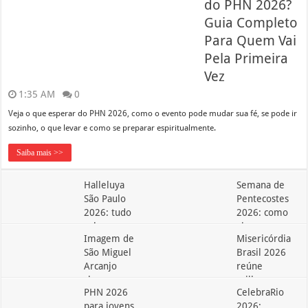
do PHN 2026?
Guia Completo
Para Quem Vai
Pela Primeira
Vez
1:35 AM
0
Veja o que esperar do PHN 2026, como o evento pode mudar sua fé, se pode ir
sozinho, o que levar e como se preparar espiritualmente.
Saiba mais >>
Halleluya
Semana de
São Paulo
Pentecostes
2026: tudo
2026: como
sobre o
viver essa
Imagem de
Misericórdia
festival
graça
São Miguel
Brasil 2026
1:26 AM
0
1:40 AM
0
Arcanjo
reúne
chega a
milhares em
PHN 2026
CelebraRio
Leopoldina
Fortaleza
para jovens
2026: