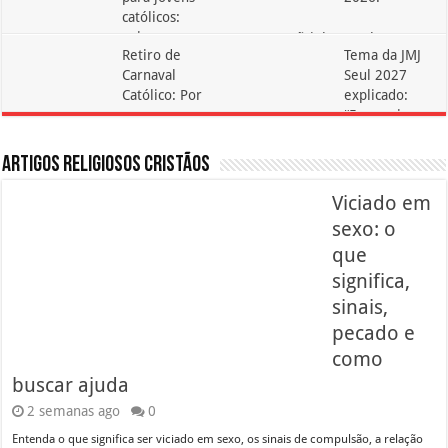
7:57 AM
0
1:25 AM
1
católicos:
guia
Maracanãzinho recebe
Retiro de
Tema da JMJ
completo
grande evento
Carnaval
Seul 2027
1:56 AM
0
10:31 AM
0
Católico: Por
explicado:
que a
“Eu venci o
Juventude Deve Participar
mundo”
10:54 PM
0
1:01 AM
0
Artigos Religiosos Cristãos
Viciado em
sexo: o
que
significa,
sinais,
pecado e
como
buscar ajuda
2 semanas ago
0
Entenda o que significa ser viciado em sexo, os sinais de compulsão, a relação