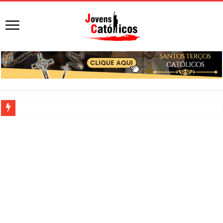
Viciado em sexo: o que significa, sinais, pecado e como buscar ajuda
Sacramento da Reconciliação: O Que É e Como Fazer uma Boa Conf
Filme Sagrado Coração – Seu Reino Não Terá Fim: O Documentário 
Falsos Amigos: O Que a Bíblia e a Igreja Católica Ensinam Sobre El
8 Pessoas Que Você Não Deve Ajudar Segundo a Bíblia
Nós de São Francisco: significado dos 3 nós do
cordão franciscano