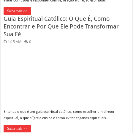
evitar confusões e responder com fé, oração e direção espiritual.
Saiba mais >>
Guia Espiritual Católico: O Que É, Como
Encontrar e Por Que Ele Pode Transformar
Sua Fé
1:15 AM
0
Entenda o que é um guia espiritual católico, como escolher um diretor
espiritual, o que a Igreja ensina e como evitar enganos espirituais.
Saiba mais >>