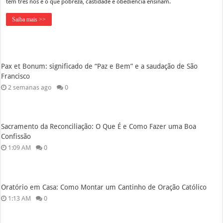
tem três nós e o que pobreza, castidade e obediência ensinam.
Saiba mais >>
Pax et Bonum: significado de “Paz e Bem” e a saudação de São
Francisco
2 semanas ago
0
Sacramento da Reconciliação: O Que É e Como Fazer uma Boa
Confissão
1:09 AM
0
Oratório em Casa: Como Montar um Cantinho de Oração Católico
1:13 AM
0