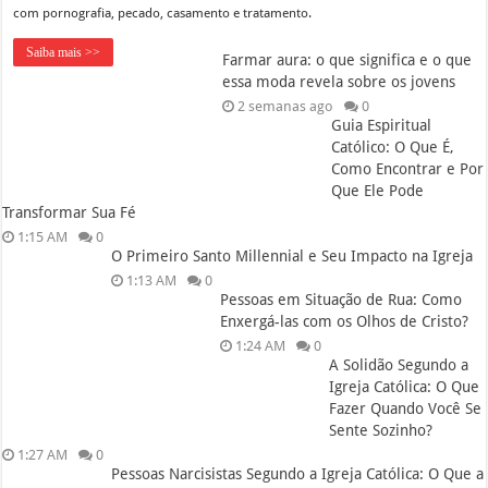
com pornografia, pecado, casamento e tratamento.
Saiba mais >>
Farmar aura: o que significa e o que
essa moda revela sobre os jovens
2 semanas ago
0
Guia Espiritual
Católico: O Que É,
Como Encontrar e Por
Que Ele Pode
Transformar Sua Fé
1:15 AM
0
O Primeiro Santo Millennial e Seu Impacto na Igreja
1:13 AM
0
Pessoas em Situação de Rua: Como
Enxergá-las com os Olhos de Cristo?
1:24 AM
0
A Solidão Segundo a
Igreja Católica: O Que
Fazer Quando Você Se
Sente Sozinho?
1:27 AM
0
Pessoas Narcisistas Segundo a Igreja Católica: O Que a