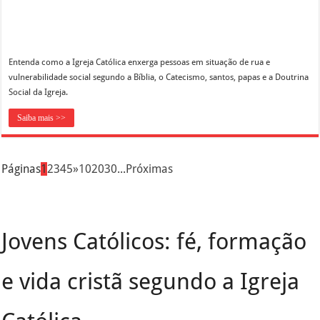
Entenda como a Igreja Católica enxerga pessoas em situação de rua e
vulnerabilidade social segundo a Bíblia, o Catecismo, santos, papas e a Doutrina
Social da Igreja.
Saiba mais >>
Páginas
1
2
3
4
5
»
10
20
30
...
Próximas
Jovens Católicos: fé, formação
e vida cristã segundo a Igreja