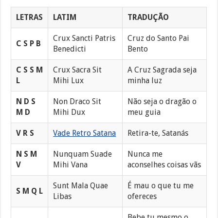
LETRAS
LATIM
TRADUÇÃO
Crux Sancti Patris
Cruz do Santo Pai
C S P B
Benedicti
Bento
C S S M
Crux Sacra Sit
A Cruz Sagrada seja
L
Mihi Lux
minha luz
N D S
Non Draco Sit
Não seja o dragão o
M D
Mihi Dux
meu guia
V R S
Vade Retro Satana
Retira-te, Satanás
N S M
Nunquam Suade
Nunca me
V
Mihi Vana
aconselhes coisas vãs
Sunt Mala Quae
É mau o que tu me
S M Q L
Libas
ofereces
Bebe tu mesmo o