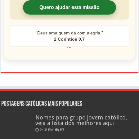
Quero ajudar esta missão
“Deus ama quem dá com alegria.”
2 Coríntios 9,7
```
Postagens católicas mais Populares
Nomes para grupo jovem católico,
veja a lista dos melhores aqui
2:18 PM
83