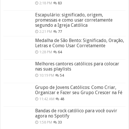
2:18 PM
83
Escapulário: significado, origem,
promessas e como usar corretamente
segundo a Igreja Católica
2:21 PM
77
Medalha de São Bento: Significado, Oração,
Letras e Como Usar Corretamente
1:28 PM
64
Melhores cantores católicos para colocar
nas suas playlists
10:19 PM
54
Grupo de Jovens Católicos: Como Criar,
Organizar e Fazer seu Grupo Crescer na Fé
11:42 AM
48
Bandas de rock católico para você ouvir
agora no Spotify
1:58 PM
33