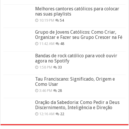
Melhores cantores católicos para colocar
nas suas playlists
10:19 PM
54
Grupo de Jovens Católicos: Como Criar,
Organizar e Fazer seu Grupo Crescer na Fé
11:42 AM
48
Bandas de rock católico para você ouvir
agora no Spotify
1:58 PM
33
Tau Franciscano: Significado, Origem e
Como Usar
3:46 PM
28
Oração da Sabedoria: Como Pedir a Deus
Discernimento, Inteligência e Direção
12:16 AM
22