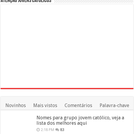
Atenção Jovens Católicos
Novinhos
Mais vistos
Comentários
Palavra-chave
Nomes para grupo jovem católico, veja a
lista dos melhores aqui
2:18 PM
83