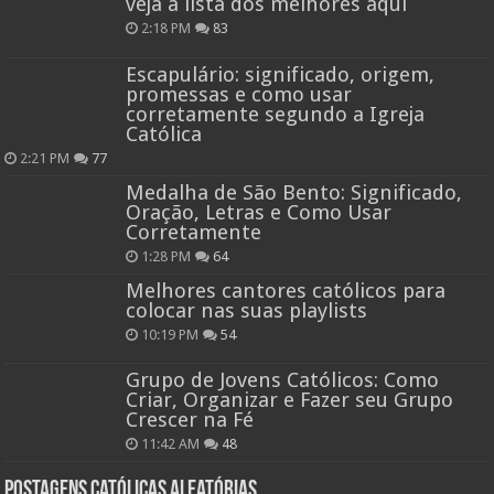
veja a lista dos melhores aqui
2:18 PM
83
Escapulário: significado, origem,
promessas e como usar
corretamente segundo a Igreja
Católica
2:21 PM
77
Medalha de São Bento: Significado,
Oração, Letras e Como Usar
Corretamente
1:28 PM
64
Melhores cantores católicos para
colocar nas suas playlists
10:19 PM
54
Grupo de Jovens Católicos: Como
Criar, Organizar e Fazer seu Grupo
Crescer na Fé
11:42 AM
48
Postagens católicas aleatórias