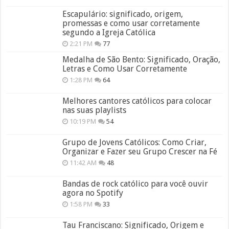
Escapulário: significado, origem,
promessas e como usar corretamente
segundo a Igreja Católica
2:21 PM
77
Medalha de São Bento: Significado, Oração,
Letras e Como Usar Corretamente
1:28 PM
64
Melhores cantores católicos para colocar
nas suas playlists
10:19 PM
54
Grupo de Jovens Católicos: Como Criar,
Organizar e Fazer seu Grupo Crescer na Fé
11:42 AM
48
Bandas de rock católico para você ouvir
agora no Spotify
1:58 PM
33
Tau Franciscano: Significado, Origem e