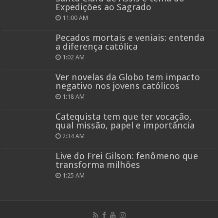
Expedições ao Sagrado
11:00 AM
Pecados mortais e veniais: entenda
a diferença católica
1:02 AM
Ver novelas da Globo tem impacto
negativo nos jovens católicos
1:18 AM
Catequista tem que ter vocação,
qual missão, papel e importância
2:34 AM
Live do Frei Gilson: fenômeno que
transforma milhões
1:25 AM