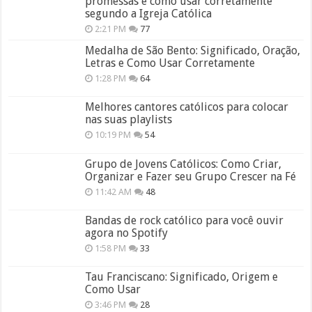
promessas e como usar corretamente
segundo a Igreja Católica
2:21 PM
77
Medalha de São Bento: Significado, Oração,
Letras e Como Usar Corretamente
1:28 PM
64
Melhores cantores católicos para colocar
nas suas playlists
10:19 PM
54
Grupo de Jovens Católicos: Como Criar,
Organizar e Fazer seu Grupo Crescer na Fé
11:42 AM
48
Bandas de rock católico para você ouvir
agora no Spotify
1:58 PM
33
Tau Franciscano: Significado, Origem e
Como Usar
3:46 PM
28