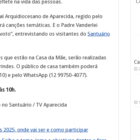
eflete na vida das pessoas.
C
al Arquidiocesano de Aparecida, regido pelo
á canções temáticas. E o Padre Vanderlei
voto”, entrevistando os visitantes do
Santuário
tos que estão na Casa da Mãe, serão realizadas
Ca
brindes. O público de casa também poderá
210) e pelo WhatsApp (12 99750-4077).
às 10h.
 no Santuário / TV Aparecida
s 2025, onde vai ser e como participar