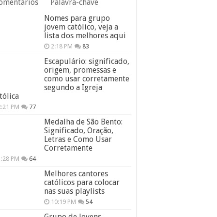
omentários
Palavra-chave
Nomes para grupo
jovem católico, veja a
lista dos melhores aqui
2:18 PM
83
Escapulário: significado,
origem, promessas e
como usar corretamente
segundo a Igreja
tólica
2:21 PM
77
Medalha de São Bento:
Significado, Oração,
Letras e Como Usar
Corretamente
1:28 PM
64
Melhores cantores
católicos para colocar
nas suas playlists
10:19 PM
54
Grupo de Jovens