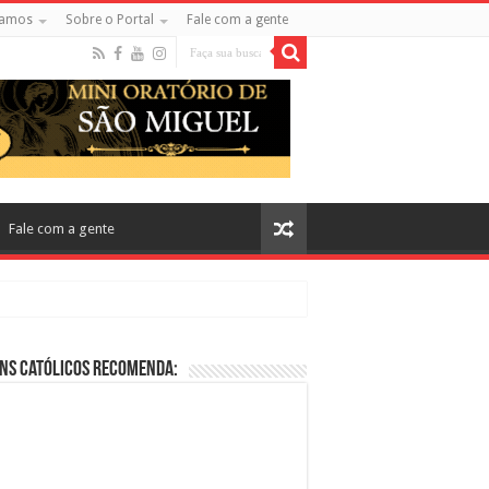
amos
Sobre o Portal
Fale com a gente
Fale com a gente
ns Católicos Recomenda:
cos no Cinema