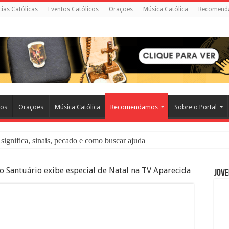
cias Católicas
Eventos Católicos
Orações
Música Católica
Recomend
cos
Orações
Música Católica
Recomendamos
Sobre o Portal
significa, sinais, pecado e como buscar ajuda
liação: O Que É e Como Fazer uma Boa Confissão
o Santuário exibe especial de Natal na TV Aparecida
Jove
 – Seu Reino Não Terá Fim: O Documentário Que Vai Tocar os Católi
 Bíblia e a Igreja Católica Ensinam Sobre Eles?
o Deve Ajudar Segundo a Bíblia