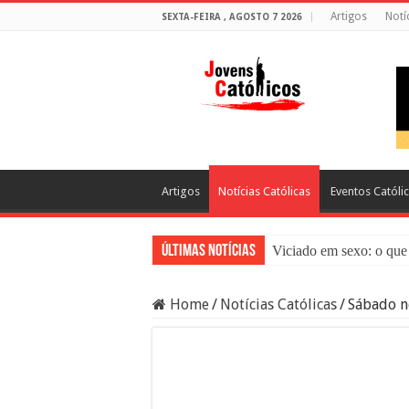
Artigos
Notí
SEXTA-FEIRA , AGOSTO 7 2026
Artigos
Notícias Católicas
Eventos Católi
Últimas Notícias
Viciado em sexo: o que 
Sacramento da Reconci
Home
/
Notícias Católicas
/
Sábado n
Filme Sagrado Coração
Falsos Amigos: O Que a
8 Pessoas Que Você Nã