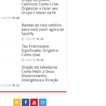
Católicos: Como Criar,
Organizar e Fazer seu
Grupo Crescer na Fé
11:42 AM
48
Bandas de rock católico
para você ouvir agora no
Spotify
1:58 PM
33
Tau Franciscano:
Significado, Origem e
Como Usar
3:46 PM
28
Oração da Sabedoria:
Como Pedir a Deus
Discernimento,
Inteligência e Direção
12:16 AM
22