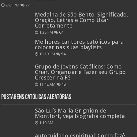
2:21 PM
77
Medalha de São Bento: Significado,
Oração, Letras e Como Usar
Corretamente
1:28 PM
64
Melhores cantores católicos para
colocar nas suas playlists
10:19 PM
54
Grupo de Jovens Católicos: Como
Criar, Organizar e Fazer seu Grupo
Crescer na Fé
11:42 AM
48
Postagens católicas aleatórias
São Luís Maria Grignion de
Montfort, veja biografia completa
1:10 AM
Autocuidado espiritual: Como fazê-