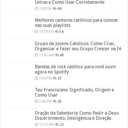
Letras e Como Usar Corretamente
1:28 PM
64
Melhores cantores católicos para colocar
nas suas playlists
10:19 PM
54
Grupo de Jovens Católicos: Como Criar,
Organizar e Fazer seu Grupo Crescer na Fé
11:42 AM
48
Bandas de rock católico para você ouvir
agora no Spotify
1:58 PM
33
Tau Franciscano: Significado, Origem e
Como Usar
3:46 PM
28
Oração da Sabedoria: Como Pedir a Deus
Discernimento, Inteligência e Direção
12:16 AM
22