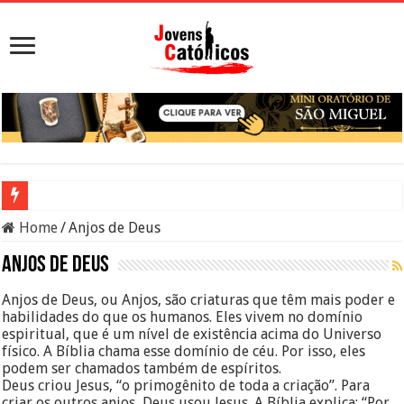
Viciado em sexo: o que significa, sinais, pecado e como buscar ajuda
Home
/
Anjos de Deus
Sacramento da Reconciliação: O Que É e Como Fazer uma Boa Conf
Anjos de Deus
Filme Sagrado Coração – Seu Reino Não Terá Fim: O Documentário 
Anjos de Deus, ou Anjos, são criaturas que têm mais poder e
habilidades do que os humanos. Eles vivem no domínio
Falsos Amigos: O Que a Bíblia e a Igreja Católica Ensinam Sobre El
espiritual, que é um nível de existência acima do Universo
8 Pessoas Que Você Não Deve Ajudar Segundo a Bíblia
físico. A Bíblia chama esse domínio de céu. Por isso, eles
podem ser chamados também de espíritos.
Deus criou Jesus, “o primogênito de toda a criação”. Para
criar os outros anjos, Deus usou Jesus. A Bíblia explica: “Por