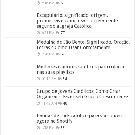
2:18 PM
83
Escapulário: significado, origem,
promessas e como usar corretamente
segundo a Igreja Católica
2:21 PM
77
Medalha de São Bento: Significado, Oração,
Letras e Como Usar Corretamente
1:28 PM
64
Melhores cantores católicos para colocar
nas suas playlists
10:19 PM
54
Grupo de Jovens Católicos: Como Criar,
Organizar e Fazer seu Grupo Crescer na Fé
11:42 AM
48
Bandas de rock católico para você ouvir
agora no Spotify
1:58 PM
33