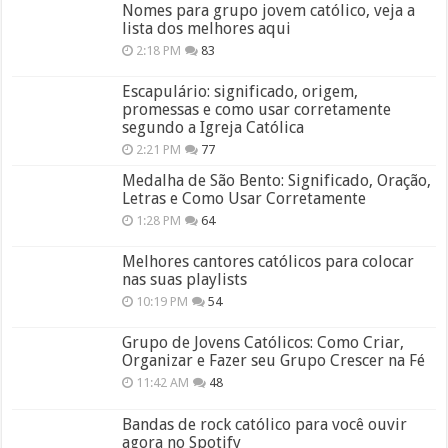
Nomes para grupo jovem católico, veja a
lista dos melhores aqui
2:18 PM
83
Escapulário: significado, origem,
promessas e como usar corretamente
segundo a Igreja Católica
2:21 PM
77
Medalha de São Bento: Significado, Oração,
Letras e Como Usar Corretamente
1:28 PM
64
Melhores cantores católicos para colocar
nas suas playlists
10:19 PM
54
Grupo de Jovens Católicos: Como Criar,
Organizar e Fazer seu Grupo Crescer na Fé
11:42 AM
48
Bandas de rock católico para você ouvir
agora no Spotify