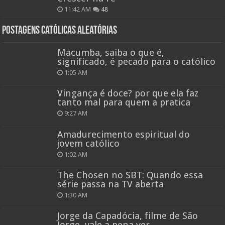
11:42 AM
48
Postagens católicas aleatórias
Macumba, saiba o que é,
significado, é pecado para o católico
1:05 AM
Vingança é doce? por que ela faz
tanto mal para quem a pratica
9:27 AM
Amadurecimento espiritual do
jovem católico
1:02 AM
The Chosen no SBT: Quando essa
série passa na TV aberta
1:30 AM
Jorge da Capadócia, filme de São
Jorge, vale a pena ver