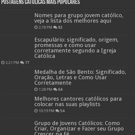
Postagens católicas mais Populares
Nomes para grupo jovem católico,
veja a lista dos melhores aqui
2:18 PM
83
Escapulário: significado, origem,
promessas e como usar
corretamente segundo a Igreja
Católica
2:21 PM
77
Medalha de São Bento: Significado,
Oração, Letras e Como Usar
Corretamente
1:28 PM
64
Melhores cantores católicos para
colocar nas suas playlists
10:19 PM
54
Grupo de Jovens Católicos: Como
Criar, Organizar e Fazer seu Grupo
Crescer na Fé