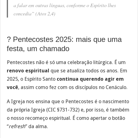
a falar em outras línguas, conforme o Espírito lhes
concedia” (Atos 2,4)
? Pentecostes 2025: mais que uma
festa, um chamado
Pentecostes não é só uma celebração litúrgica. É um
renovo espiritual
que se atualiza todos os anos. Em
2025, o Espírito Santo
continua querendo agir em
você
, assim como fez com os discípulos no Cenáculo.
A Igreja nos ensina que o Pentecostes é o nascimento
da própria Igreja (CIC §731-732) e, por isso, é também
o nosso recomeço espiritual. É como apertar o botão
“
refresh
” da alma.