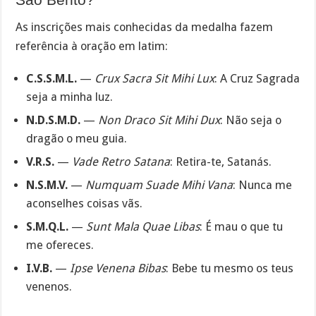
As inscrições mais conhecidas da medalha fazem
referência à oração em latim:
C.S.S.M.L.
—
Crux Sacra Sit Mihi Lux
: A Cruz Sagrada
seja a minha luz.
N.D.S.M.D.
—
Non Draco Sit Mihi Dux
: Não seja o
dragão o meu guia.
V.R.S.
—
Vade Retro Satana
: Retira-te, Satanás.
N.S.M.V.
—
Numquam Suade Mihi Vana
: Nunca me
aconselhes coisas vãs.
S.M.Q.L.
—
Sunt Mala Quae Libas
: É mau o que tu
me ofereces.
I.V.B.
—
Ipse Venena Bibas
: Bebe tu mesmo os teus
venenos.