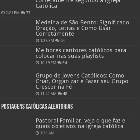
corretamente segundo a Igreja
Católica
2:21 PM
77
Medalha de São Bento: Significado,
Oração, Letras e Como Usar
Corretamente
1:28 PM
64
Melhores cantores católicos para
colocar nas suas playlists
10:19 PM
54
Grupo de Jovens Católicos: Como
Criar, Organizar e Fazer seu Grupo
Crescer na Fé
11:42 AM
48
Postagens católicas aleatórias
Pastoral Familiar, veja o que faz e
quais objetivos na igreja católica
3:33 AM