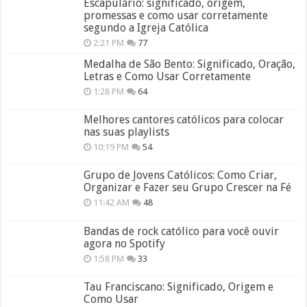
Escapulário: significado, origem,
promessas e como usar corretamente
segundo a Igreja Católica
2:21 PM
77
Medalha de São Bento: Significado, Oração,
Letras e Como Usar Corretamente
1:28 PM
64
Melhores cantores católicos para colocar
nas suas playlists
10:19 PM
54
Grupo de Jovens Católicos: Como Criar,
Organizar e Fazer seu Grupo Crescer na Fé
11:42 AM
48
Bandas de rock católico para você ouvir
agora no Spotify
1:58 PM
33
Tau Franciscano: Significado, Origem e
Como Usar