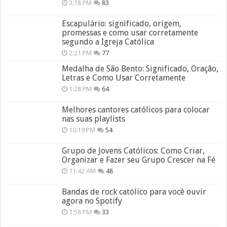
2:18 PM
83
Escapulário: significado, origem,
promessas e como usar corretamente
segundo a Igreja Católica
2:21 PM
77
Medalha de São Bento: Significado, Oração,
Letras e Como Usar Corretamente
1:28 PM
64
Melhores cantores católicos para colocar
nas suas playlists
10:19 PM
54
Grupo de Jovens Católicos: Como Criar,
Organizar e Fazer seu Grupo Crescer na Fé
11:42 AM
48
Bandas de rock católico para você ouvir
agora no Spotify
1:58 PM
33