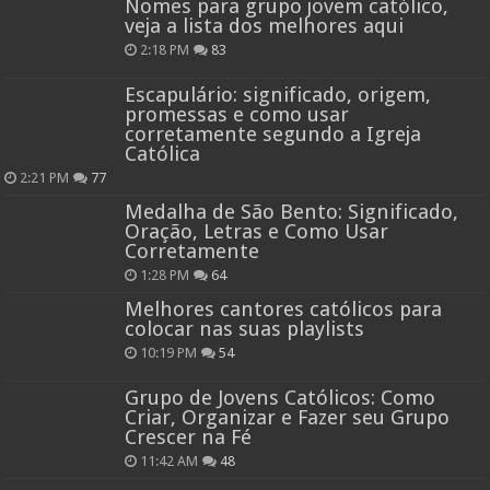
Nomes para grupo jovem católico,
veja a lista dos melhores aqui
2:18 PM
83
Escapulário: significado, origem,
promessas e como usar
corretamente segundo a Igreja
Católica
2:21 PM
77
Medalha de São Bento: Significado,
Oração, Letras e Como Usar
Corretamente
1:28 PM
64
Melhores cantores católicos para
colocar nas suas playlists
10:19 PM
54
Grupo de Jovens Católicos: Como
Criar, Organizar e Fazer seu Grupo
Crescer na Fé
11:42 AM
48