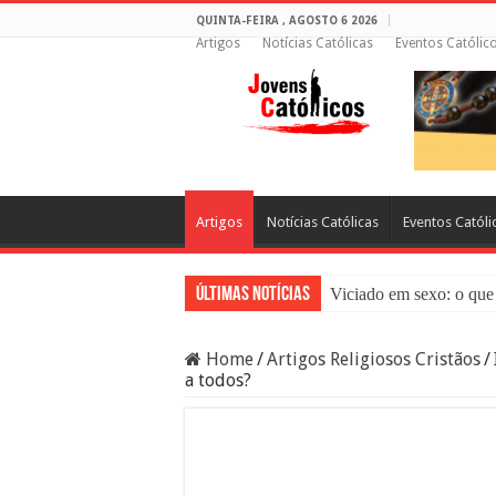
QUINTA-FEIRA , AGOSTO 6 2026
Artigos
Notícias Católicas
Eventos Católic
Artigos
Notícias Católicas
Eventos Católi
Últimas Notícias
Viciado em sexo: o que 
Sacramento da Reconci
Home
/
Artigos Religiosos Cristãos
/
Filme Sagrado Coração
a todos?
Falsos Amigos: O Que a
8 Pessoas Que Você Nã