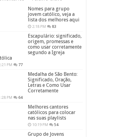
Nomes para grupo
jovem católico, veja a
lista dos melhores aqui
2:18 PM
83
Escapulário: significado,
origem, promessas e
como usar corretamente
segundo a Igreja
tólica
2:21 PM
77
Medalha de São Bento:
Significado, Oração,
Letras e Como Usar
Corretamente
1:28 PM
64
Melhores cantores
católicos para colocar
nas suas playlists
10:19 PM
54
Grupo de Jovens