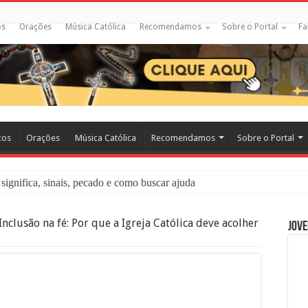
os
Orações
Música Católica
Recomendamos
Sobre o Portal
Fa
cos
Orações
Música Católica
Recomendamos
Sobre o Portal
significa, sinais, pecado e como buscar ajuda
liação: O Que É e Como Fazer uma Boa Confissão
Inclusão na fé: Por que a Igreja Católica deve acolher
Jove
 – Seu Reino Não Terá Fim: O Documentário Que Vai Tocar os Católi
 Bíblia e a Igreja Católica Ensinam Sobre Eles?
o Deve Ajudar Segundo a Bíblia