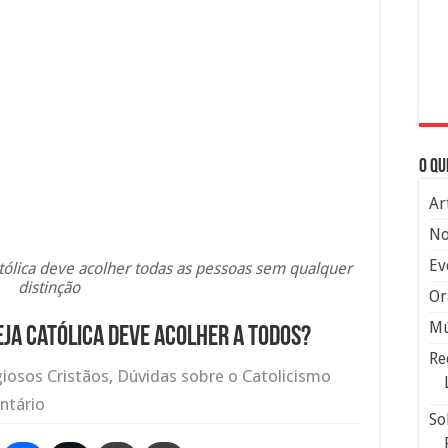
O qu
Ar
No
Ev
atólica deve acolher todas as pessoas sem qualquer
distinção
Or
Mú
reja Católica deve acolher a todos?
Re
giosos Cristãos
,
Dúvidas sobre o Catolicismo
ntário
So