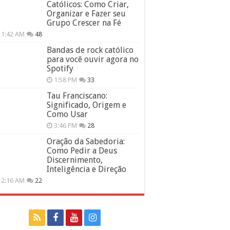
Católicos: Como Criar,
Organizar e Fazer seu
Grupo Crescer na Fé
11:42 AM
48
Bandas de rock católico
para você ouvir agora no
Spotify
1:58 PM
33
Tau Franciscano:
Significado, Origem e
Como Usar
3:46 PM
28
Oração da Sabedoria:
Como Pedir a Deus
Discernimento,
Inteligência e Direção
12:16 AM
22