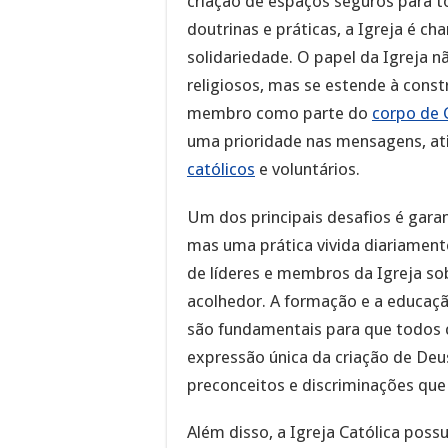
criação de espaços seguros para to
doutrinas e práticas, a Igreja é 
solidariedade. O papel da Igreja n
religiosos, mas se estende à cons
membro como parte do
corpo de 
uma prioridade nas mensagens, at
católicos
e voluntários.
Um dos principais desafios é garan
mas uma prática vivida diariament
de líderes e membros da Igreja so
acolhedor. A formação e a educaçã
são fundamentais para que todo
expressão única da criação de Deus
preconceitos e discriminações que
Além disso, a Igreja Católica poss