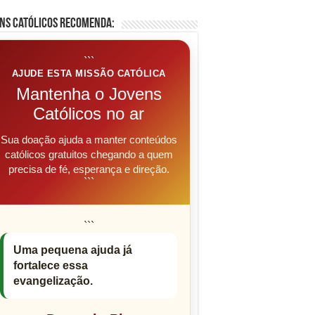
ns Católicos Recomenda:
```
AJUDE ESTA MISSÃO CATÓLICA
Mantenha o Jovens
Católicos no ar
Sua doação ajuda a manter conteúdos
católicos gratuitos chegando a quem
precisa de fé, esperança e direção.
```
```
Uma pequena ajuda já
fortalece essa
evangelização.