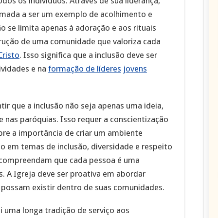
dos os indivíduos. Através de sua liderança,
chamada a ser um exemplo de acolhimento e
ão se limita apenas à adoração e aos rituais
trução de uma comunidade que valoriza cada
Cristo
. Isso significa que a inclusão deve ser
ividades e na
formação de líderes
jovens
tir que a inclusão não seja apenas uma ideia,
e nas paróquias. Isso requer a conscientização
bre a importância de criar um ambiente
o em temas de inclusão, diversidade e respeito
s compreendam que cada pessoa é uma
. A Igreja deve ser proativa em abordar
 possam existir dentro de suas comunidades.
ui uma longa tradição de serviço aos