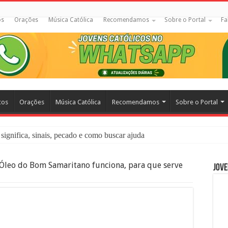
os
Orações
Música Católica
Recomendamos
Sobre o Portal
Fa
cos
Orações
Música Católica
Recomendamos
Sobre o Portal
significa, sinais, pecado e como buscar ajuda
liação: O Que É e Como Fazer uma Boa Confissão
Óleo do Bom Samaritano funciona, para que serve
Jove
 – Seu Reino Não Terá Fim: O Documentário Que Vai Tocar os Católi
 Bíblia e a Igreja Católica Ensinam Sobre Eles?
o Deve Ajudar Segundo a Bíblia