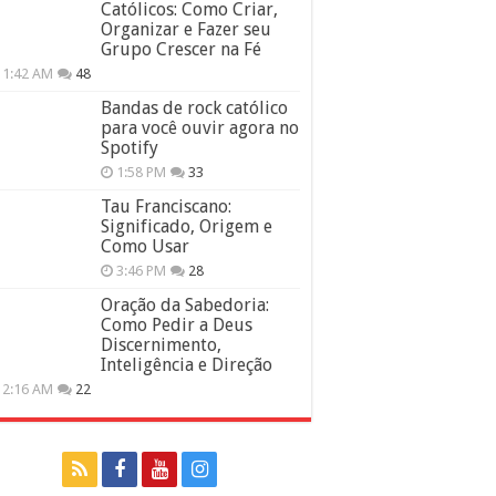
Católicos: Como Criar,
Organizar e Fazer seu
Grupo Crescer na Fé
11:42 AM
48
Bandas de rock católico
para você ouvir agora no
Spotify
1:58 PM
33
Tau Franciscano:
Significado, Origem e
Como Usar
3:46 PM
28
Oração da Sabedoria:
Como Pedir a Deus
Discernimento,
Inteligência e Direção
12:16 AM
22