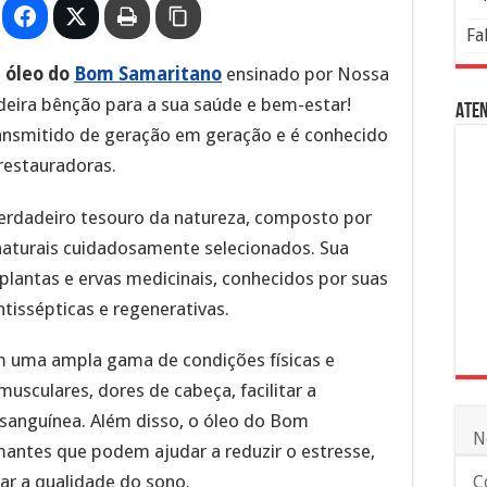
Fa
o
óleo do
Bom Samaritano
ensinado por Nossa
eira bênção para a sua saúde e bem-estar!
Aten
ansmitido de geração em geração e é conhecido
restauradoras.
rdadeiro tesouro da natureza, composto por
aturais cuidadosamente selecionados. Sua
plantas e ervas medicinais, conhecidos por suas
ntissépticas e regenerativas.
m uma ampla gama de condições físicas e
musculares, dores de cabeça, facilitar a
 sanguínea. Além disso, o óleo do Bom
N
antes que podem ajudar a reduzir o estresse,
ar a qualidade do sono.
C