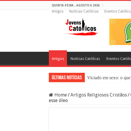
QUINTA-FEIRA , AGOSTO 6 2026
Artigos
Notícias Católicas
Eventos Católic
Artigos
Notícias Católicas
Eventos Católi
Últimas Notícias
Viciado em sexo: o que 
Sacramento da Reconci
Home
/
Artigos Religiosos Cristãos
/
Filme Sagrado Coração
esse óleo
Falsos Amigos: O Que a
8 Pessoas Que Você Nã