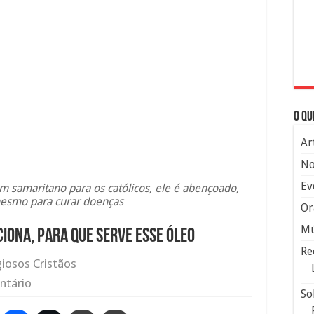
O qu
Ar
No
Ev
 samaritano para os católicos, ele é abençoado,
esmo para curar doenças
Or
Mú
iona, para que serve esse óleo
Re
giosos Cristãos
ntário
So