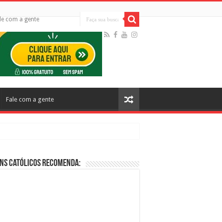
le com a gente
Fale com a gente
ns Católicos Recomenda:
cos no Cinema