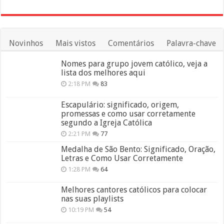
Novinhos
Mais vistos
Comentários
Palavra-chave
Nomes para grupo jovem católico, veja a
lista dos melhores aqui
2:18 PM
83
Escapulário: significado, origem,
promessas e como usar corretamente
segundo a Igreja Católica
2:21 PM
77
Medalha de São Bento: Significado, Oração,
Letras e Como Usar Corretamente
1:28 PM
64
Melhores cantores católicos para colocar
nas suas playlists
10:19 PM
54