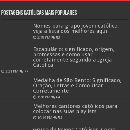
Postagens católicas mais Populares
Nomes para grupo jovem católico,
veja a lista dos melhores aqui
2:18 PM
83
Escapulário: significado, origem,
promessas e como usar
corretamente segundo a Igreja
Católica
2:21 PM
77
Medalha de São Bento: Significado,
Oração, Letras e Como Usar
Corretamente
1:28 PM
64
Melhores cantores católicos para
colocar nas suas playlists
10:19 PM
54
Grupo de Jovens Católicos: Como