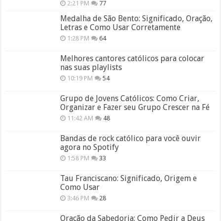
2:21 PM
77
Medalha de São Bento: Significado, Oração,
Letras e Como Usar Corretamente
1:28 PM
64
Melhores cantores católicos para colocar
nas suas playlists
10:19 PM
54
Grupo de Jovens Católicos: Como Criar,
Organizar e Fazer seu Grupo Crescer na Fé
11:42 AM
48
Bandas de rock católico para você ouvir
agora no Spotify
1:58 PM
33
Tau Franciscano: Significado, Origem e
Como Usar
3:46 PM
28
Oração da Sabedoria: Como Pedir a Deus