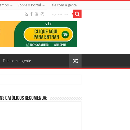
amos
Sobre o Portal
Fale com a gente
Fale com a gente
ns Católicos Recomenda:
cos no Cinema