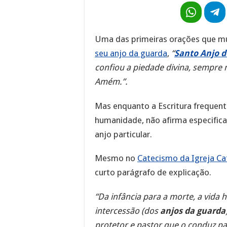
Uma das primeiras orações que mu
seu anjo da guarda
,
“
Santo Anjo 
confiou a piedade divina, sempre
Amém.”.
Mas enquanto a Escritura frequen
humanidade, não afirma especific
anjo particular.
Mesmo no
Catecismo da Igreja Ca
curto parágrafo de explicação.
“Da infância para a morte, a vida 
intercessão (dos
anjos da guarda
protetor e pastor que o conduz para