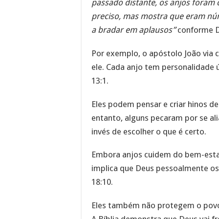
passado distante, os anjos foram 
preciso, mas mostra que eram núm
a bradar em aplausos”
conforme D
Por exemplo, o apóstolo João via 
ele. Cada anjo tem personalidade ú
13:1.
Eles podem pensar e criar hinos d
entanto, alguns pecaram por se ali
invés de escolher o que é certo.
Embora anjos cuidem do bem-estar 
implica que Deus pessoalmente os 
18:10.
Eles também não protegem o povo 
A Bíblia demonstra que Deus vai 