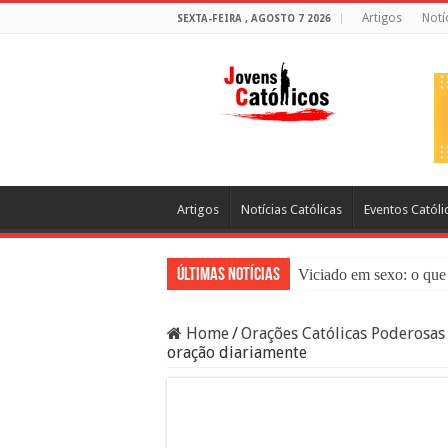
Artigos
Notí
SEXTA-FEIRA , AGOSTO 7 2026
Artigos
Notícias Católicas
Eventos Católi
Últimas Notícias
Viciado em sexo: o que 
Sacramento da Reconci
Home
/
Orações Católicas Poderosas
Filme Sagrado Coração
oração diariamente
Falsos Amigos: O Que a
8 Pessoas Que Você Nã