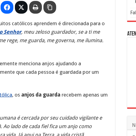
Fa
itos católicos aprendem é direcionada para o
do Senhor
, meu zeloso guardador, se a ti me
Aten
 me rege, me guarda, me governa, me ilumina.
temente menciona anjos ajudando a
amente que cada pessoa é guardada por um
tólica
, os
anjos da guarda
recebem apenas um
humana é cercada por seu cuidado vigilante e
N
). Ao lado de cada fiel fica um anjo como
 vida. Já aqui na Terra, a vida cristã