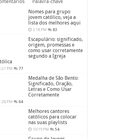
omentários
Palavra-chave
Nomes para grupo
jovem católico, veja a
lista dos melhores aqui
2:18 PM
83
Escapulário: significado,
origem, promessas e
como usar corretamente
segundo a Igreja
tólica
2:21 PM
77
Medalha de São Bento:
Significado, Oração,
Letras e Como Usar
Corretamente
1:28 PM
64
Melhores cantores
católicos para colocar
nas suas playlists
10:19 PM
54
Grupo de Jovens