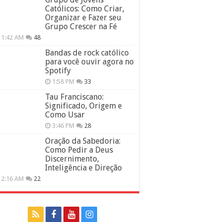
Católicos: Como Criar,
Organizar e Fazer seu
Grupo Crescer na Fé
11:42 AM
48
Bandas de rock católico
para você ouvir agora no
Spotify
1:58 PM
33
Tau Franciscano:
Significado, Origem e
Como Usar
3:46 PM
28
Oração da Sabedoria:
Como Pedir a Deus
Discernimento,
Inteligência e Direção
12:16 AM
22