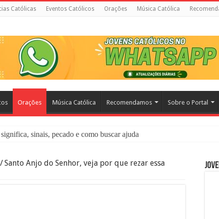
cias Católicas
Eventos Católicos
Orações
Música Católica
Recomend
cos
Orações
Música Católica
Recomendamos
Sobre o Portal
significa, sinais, pecado e como buscar ajuda
liação: O Que É e Como Fazer uma Boa Confissão
/
Santo Anjo do Senhor, veja por que rezar essa
Jove
 – Seu Reino Não Terá Fim: O Documentário Que Vai Tocar os Católi
 Bíblia e a Igreja Católica Ensinam Sobre Eles?
o Deve Ajudar Segundo a Bíblia