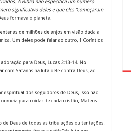
criados. A Bíblia não especifica um número
ero significativo deles e que eles “começaram
eus formava o planeta.
centenas de milhões de anjos em visão dada a
nica. Um deles pode falar ao outro, 1 Coríntios
e adoração para Deus, Lucas 2:13-14. No
ar com Satanás na luta dele contra Deus, ao
espiritual dos seguidores de Deus, isso não
nomeia para cuidar de cada cristão, Mateus
de Deus de todas as tribulações ou tentações.
frequentemente
“criar a saída”
da luta por