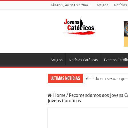
Artigos
Notícias
SÁBADO , AGOSTO 8 2026
Artigos
Notícias Católicas
Eventos Católi
Últimas Notícias
Viciado em sexo: o que 
Sacramento da Reconci
Home
/
Recomendamos aos Jovens Ca
Filme Sagrado Coração
Jovens Católicos
Falsos Amigos: O Que a
8 Pessoas Que Você Nã