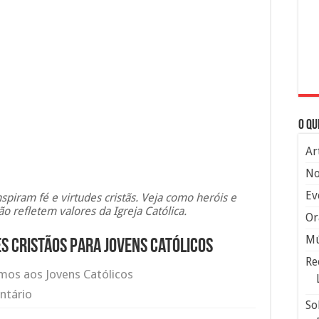
O qu
Ar
No
Ev
piram fé e virtudes cristãs. Veja como heróis e
 refletem valores da Igreja Católica.
Or
Mú
s Cristãos para Jovens Católicos
Re
os aos Jovens Católicos
ntário
So