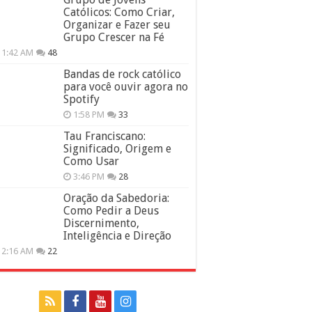
Católicos: Como Criar,
Organizar e Fazer seu
Grupo Crescer na Fé
11:42 AM
48
Bandas de rock católico
para você ouvir agora no
Spotify
1:58 PM
33
Tau Franciscano:
Significado, Origem e
Como Usar
3:46 PM
28
Oração da Sabedoria:
Como Pedir a Deus
Discernimento,
Inteligência e Direção
12:16 AM
22