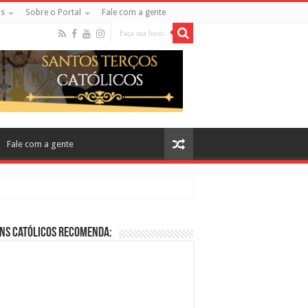
s
Sobre o Portal
Fale com a gente
Fale com a gente
ns Católicos Recomenda:
cos no Cinema