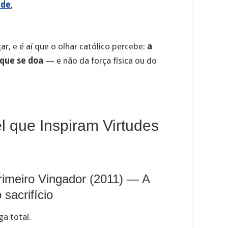
ade
,
r, e é aí que o olhar católico percebe:
a
 que se doa
— e não da força física ou do
l que Inspiram Virtudes
rimeiro Vingador (2011) — A
 sacrifício
a total.