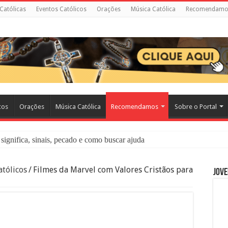
 Católicas
Eventos Católicos
Orações
Música Católica
Recomendamo
cos
Orações
Música Católica
Recomendamos
Sobre o Portal
significa, sinais, pecado e como buscar ajuda
liação: O Que É e Como Fazer uma Boa Confissão
tólicos
/
Filmes da Marvel com Valores Cristãos para
Jove
 – Seu Reino Não Terá Fim: O Documentário Que Vai Tocar os Católi
 Bíblia e a Igreja Católica Ensinam Sobre Eles?
o Deve Ajudar Segundo a Bíblia