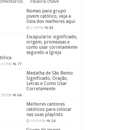
omentários
Palavra-chave
Nomes para grupo
jovem católico, veja a
lista dos melhores aqui
2:18 PM
83
Escapulário: significado,
origem, promessas e
como usar corretamente
segundo a Igreja
tólica
2:21 PM
77
Medalha de São Bento:
Significado, Oração,
Letras e Como Usar
Corretamente
1:28 PM
64
Melhores cantores
católicos para colocar
nas suas playlists
10:19 PM
54
Grupo de Jovens