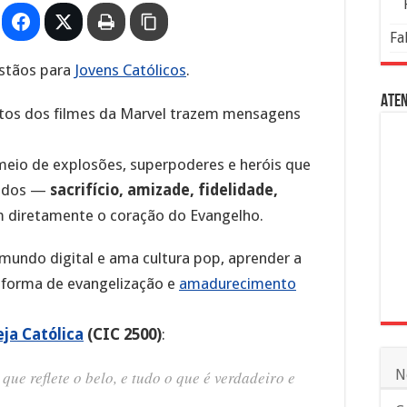
Fa
istãos para
Jovens Católicos
.
Aten
itos dos filmes da Marvel trazem mensagens
meio de explosões, superpoderes e heróis que
undos —
sacrifício, amizade, fidelidade,
diretamente o coração do Evangelho.
 mundo digital e ama cultura pop, aprender a
 forma de evangelização e
amadurecimento
ja Católica
(CIC 2500)
:
N
que reflete o belo, e tudo o que é verdadeiro e