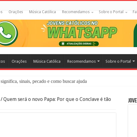
os
Orações
Música Católica
Recomendamos
Sobre o Portal
Fa
cos
Orações
Música Católica
Recomendamos
Sobre o Portal
significa, sinais, pecado e como buscar ajuda
liação: O Que É e Como Fazer uma Boa Confissão
/
Quem será o novo Papa: Por que o Conclave é tão
Jove
 – Seu Reino Não Terá Fim: O Documentário Que Vai Tocar os Católi
 Bíblia e a Igreja Católica Ensinam Sobre Eles?
o Deve Ajudar Segundo a Bíblia