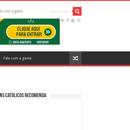
le com a gente
Fale com a gente
ns Católicos Recomenda:
cos no Cinema