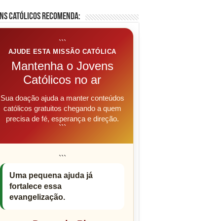
ns Católicos Recomenda:
```
AJUDE ESTA MISSÃO CATÓLICA
Mantenha o Jovens
Católicos no ar
Sua doação ajuda a manter conteúdos
católicos gratuitos chegando a quem
precisa de fé, esperança e direção.
```
```
Uma pequena ajuda já
fortalece essa
evangelização.