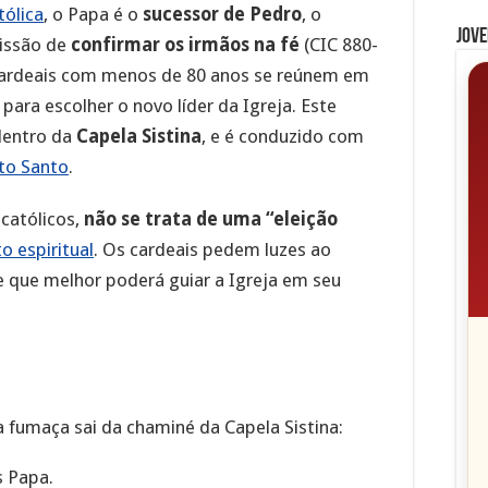
tólica
, o Papa é o
sucessor de Pedro
, o
Jove
missão de
confirmar os irmãos na fé
(CIC 880-
cardeais com menos de 80 anos se reúnem em
para escolher o novo líder da Igreja. Este
dentro da
Capela Sistina
, e é conduzido com
ito Santo
.
 católicos,
não se trata de uma “eleição
o espiritual
. Os cardeais pedem luzes ao
e que melhor poderá guiar a Igreja em seu
fumaça sai da chaminé da Capela Sistina:
 Papa.