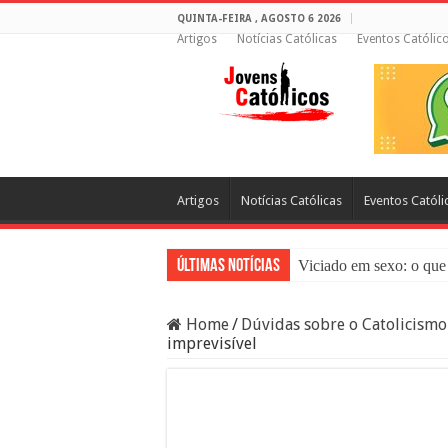
QUINTA-FEIRA , AGOSTO 6 2026
Artigos
Notícias Católicas
Eventos Católic
Artigos
Notícias Católicas
Eventos Católi
Últimas Notícias
Viciado em sexo: o que 
Sacramento da Reconci
Home
/
Dúvidas sobre o Catolicismo
Filme Sagrado Coração
imprevisível
Falsos Amigos: O Que a
8 Pessoas Que Você Nã