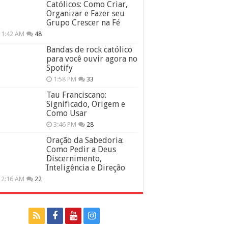
Católicos: Como Criar,
Organizar e Fazer seu
Grupo Crescer na Fé
11:42 AM
48
Bandas de rock católico
para você ouvir agora no
Spotify
1:58 PM
33
Tau Franciscano:
Significado, Origem e
Como Usar
3:46 PM
28
Oração da Sabedoria:
Como Pedir a Deus
Discernimento,
Inteligência e Direção
12:16 AM
22