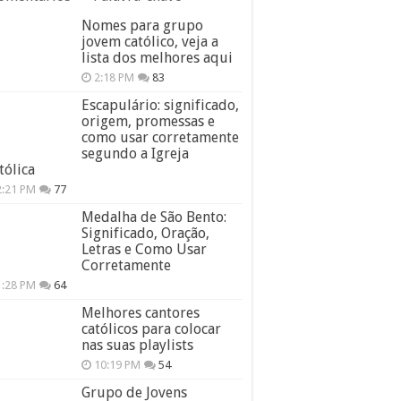
Nomes para grupo
jovem católico, veja a
lista dos melhores aqui
2:18 PM
83
Escapulário: significado,
origem, promessas e
como usar corretamente
segundo a Igreja
tólica
2:21 PM
77
Medalha de São Bento:
Significado, Oração,
Letras e Como Usar
Corretamente
1:28 PM
64
Melhores cantores
católicos para colocar
nas suas playlists
10:19 PM
54
Grupo de Jovens