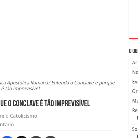
O qu
Ar
No
Ev
lica Apostólica Romana? Entenda o Conclave e porque
 é tão imprevisível.
Or
Mú
ue o Conclave é tão imprevisível
Re
re o Catolicismo
ntário
So