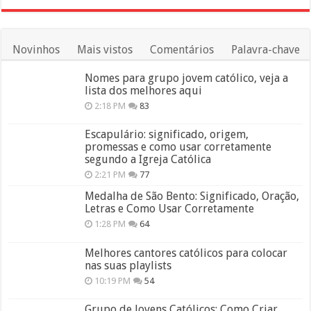
Novinhos
Mais vistos
Comentários
Palavra-chave
Nomes para grupo jovem católico, veja a
lista dos melhores aqui
2:18 PM
83
Escapulário: significado, origem,
promessas e como usar corretamente
segundo a Igreja Católica
2:21 PM
77
Medalha de São Bento: Significado, Oração,
Letras e Como Usar Corretamente
1:28 PM
64
Melhores cantores católicos para colocar
nas suas playlists
10:19 PM
54
Grupo de Jovens Católicos: Como Criar,