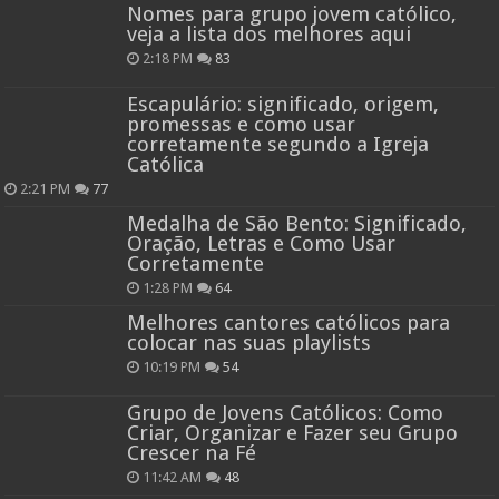
Nomes para grupo jovem católico,
veja a lista dos melhores aqui
2:18 PM
83
Escapulário: significado, origem,
promessas e como usar
corretamente segundo a Igreja
Católica
2:21 PM
77
Medalha de São Bento: Significado,
Oração, Letras e Como Usar
Corretamente
1:28 PM
64
Melhores cantores católicos para
colocar nas suas playlists
10:19 PM
54
Grupo de Jovens Católicos: Como
Criar, Organizar e Fazer seu Grupo
Crescer na Fé
11:42 AM
48