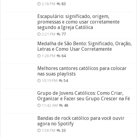
2:18 PM
83
Escapulário: significado, origem,
promessas e como usar corretamente
segundo a Igreja Católica
2:21 PM
77
Medalha de São Bento: Significado, Oração,
Letras e Como Usar Corretamente
1:28 PM
64
Melhores cantores católicos para colocar
nas suas playlists
10:19 PM
54
Grupo de Jovens Católicos: Como Criar,
Organizar e Fazer seu Grupo Crescer na Fé
11:42 AM
48
Bandas de rock católico para você ouvir
agora no Spotify
1:58 PM
33