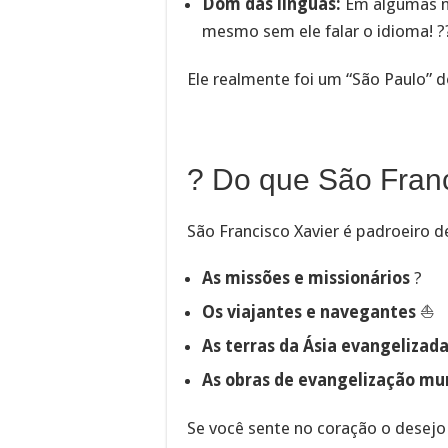
Dom das línguas:
Em algumas m
mesmo sem ele falar o idioma! ?️?
Ele realmente foi um “São Paulo”
?️ Do que São Fran
São Francisco Xavier é padroeiro d
As missões e missionários
?
Os viajantes e navegantes
⛵
As terras da Ásia evangelizad
As obras de evangelização mu
Se você sente no coração o desejo 