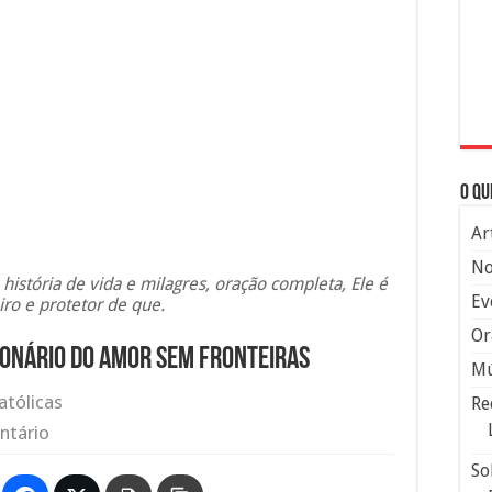
O qu
Ar
No
 história de vida e milagres, oração completa, Ele é
Ev
ro e protetor de que.
Or
sionário do amor sem fronteiras
Mú
atólicas
Re
ntário
So