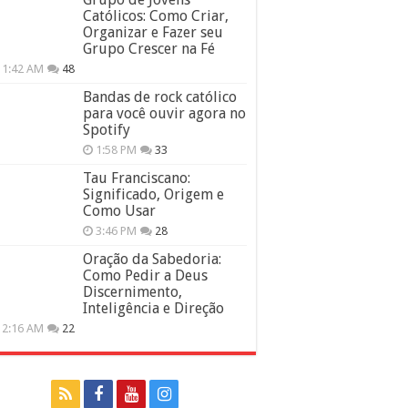
Católicos: Como Criar,
Organizar e Fazer seu
Grupo Crescer na Fé
11:42 AM
48
Bandas de rock católico
para você ouvir agora no
Spotify
1:58 PM
33
Tau Franciscano:
Significado, Origem e
Como Usar
3:46 PM
28
Oração da Sabedoria:
Como Pedir a Deus
Discernimento,
Inteligência e Direção
12:16 AM
22