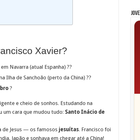
Jove
rancisco Xavier?
, em Navarra (atual Espanha) ??
a Ilha de Sanchoão (perto da China) ??
bro
?
ligente e cheio de sonhos. Estudando na
ceu um cara que mudou tudo:
Santo Inácio de
ia de Jesus — os famosos
jesuítas
. Francisco foi
ndia, Japão e sonhava em chegar até a China!