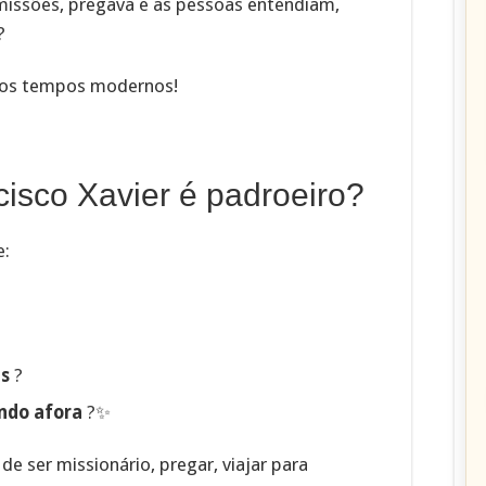
issões, pregava e as pessoas entendiam,
️
 dos tempos modernos!
cisco Xavier é padroeiro?
e:
as
?
ndo afora
?✨
de ser missionário, pregar, viajar para