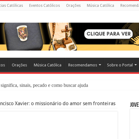
cias Católicas
Eventos Católicos
Orações
Música Católica
Recomend
cos
Orações
Música Católica
Recomendamos
Sobre o Portal
significa, sinais, pecado e como buscar ajuda
liação: O Que É e Como Fazer uma Boa Confissão
ncisco Xavier: o missionário do amor sem fronteiras
Jove
 – Seu Reino Não Terá Fim: O Documentário Que Vai Tocar os Católi
 Bíblia e a Igreja Católica Ensinam Sobre Eles?
o Deve Ajudar Segundo a Bíblia