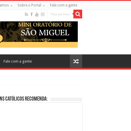
amos
Sobre o Portal
Fale com a gente
Fale com a gente
ns Católicos Recomenda:
cos no Cinema