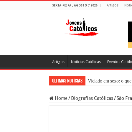
Artigos
Notí
SEXTA-FEIRA , AGOSTO 7 2026
Artigos
Notícias Católicas
Eventos Católi
Últimas Notícias
Viciado em sexo: o que 
Sacramento da Reconci
Home
/
Biografias Católicas
/
São Fra
Filme Sagrado Coração
Falsos Amigos: O Que a
8 Pessoas Que Você Nã