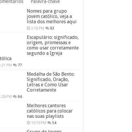
omentários
Palavra-chave
Nomes para grupo
jovem católico, veja a
lista dos melhores aqui
2:18 PM
83
Escapulário: significado,
origem, promessas e
como usar corretamente
segundo a Igreja
tólica
2:21 PM
77
Medalha de São Bento:
Significado, Oração,
Letras e Como Usar
Corretamente
1:28 PM
64
Melhores cantores
católicos para colocar
nas suas playlists
10:19 PM
54
Grupo de Jovens