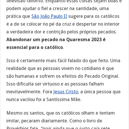
televisão favorito. Enquanto estas coisas sejam boas e
podem ajudar o fiel a crescer na santidade, uma
prática que
São João Paulo II
sugere para os católicos
é a de se colocar no pé da cruz e despertar no interior
a verdadeira dor e contrição pelos próprios pecados.
Abandonar um pecado na Quaresma 2023 é
essencial para o católico
.
Isso é certamente mais fácil falado do que feito. Uma
realidade que as pessoas vivem no cotidiano é que
são humanas e sofrem os efeitos do Pecado Original.
Isso dificulta ser virtuoso e as pessoas falham
inevitavelmente. Fora
Jesus Cristo
, a única pessoa que
nunca vacilou foi a Santíssima Mãe.
Mesmo os santos, que os católicos olham e tentam
imitar, pecaram diariamente. Como o livro de
Provérbios fala,
“pois ainda que o justo caia sete