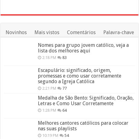
Novinhos
Mais vistos
Comentários
Palavra-chave
Nomes para grupo jovem católico, veja a
lista dos melhores aqui
2:18 PM
83
Escapulário: significado, origem,
promessas e como usar corretamente
segundo a Igreja Católica
2:21 PM
77
Medalha de São Bento: Significado, Oração,
Letras e Como Usar Corretamente
1:28 PM
64
Melhores cantores católicos para colocar
nas suas playlists
10:19 PM
54