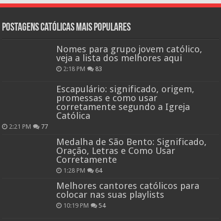
Postagens católicas mais Populares
Nomes para grupo jovem católico,
veja a lista dos melhores aqui
2:18 PM
83
Escapulário: significado, origem,
promessas e como usar
corretamente segundo a Igreja
Católica
2:21 PM
77
Medalha de São Bento: Significado,
Oração, Letras e Como Usar
Corretamente
1:28 PM
64
Melhores cantores católicos para
colocar nas suas playlists
10:19 PM
54