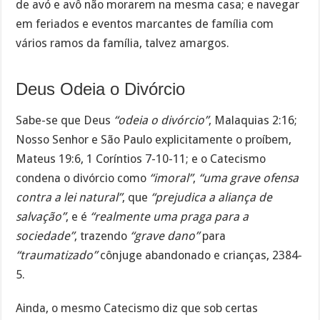
de avó e avô não morarem na mesma casa; e navegar
em feriados e eventos marcantes de família com
vários ramos da família, talvez amargos.
Deus Odeia o Divórcio
Sabe-se que Deus
“odeia o divórcio”
, Malaquias 2:16;
Nosso Senhor e São Paulo explicitamente o proíbem,
Mateus 19:6, 1 Coríntios 7-10-11; e o Catecismo
condena o divórcio como
“imoral”
,
“uma grave ofensa
contra a lei natural”
, que
“prejudica a aliança de
salvação”
, e é
“realmente uma praga para a
sociedade”
, trazendo
“grave dano”
para
“traumatizado”
cônjuge abandonado e crianças, 2384-
5.
Ainda, o mesmo Catecismo diz que sob certas