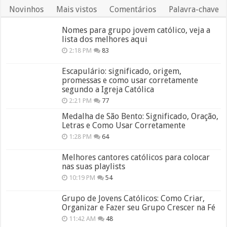
Novinhos
Mais vistos
Comentários
Palavra-chave
Nomes para grupo jovem católico, veja a
lista dos melhores aqui
2:18 PM
83
Escapulário: significado, origem,
promessas e como usar corretamente
segundo a Igreja Católica
2:21 PM
77
Medalha de São Bento: Significado, Oração,
Letras e Como Usar Corretamente
1:28 PM
64
Melhores cantores católicos para colocar
nas suas playlists
10:19 PM
54
Grupo de Jovens Católicos: Como Criar,
Organizar e Fazer seu Grupo Crescer na Fé
11:42 AM
48