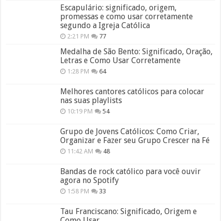
Escapulário: significado, origem,
promessas e como usar corretamente
segundo a Igreja Católica
2:21 PM
77
Medalha de São Bento: Significado, Oração,
Letras e Como Usar Corretamente
1:28 PM
64
Melhores cantores católicos para colocar
nas suas playlists
10:19 PM
54
Grupo de Jovens Católicos: Como Criar,
Organizar e Fazer seu Grupo Crescer na Fé
11:42 AM
48
Bandas de rock católico para você ouvir
agora no Spotify
1:58 PM
33
Tau Franciscano: Significado, Origem e
Como Usar