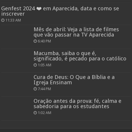
Genfest 2024 ❤️ em Aparecida, data e como se
inscrever
11:33 AM
Mês de abril: Veja a lista de filmes
que vão passar na TV Aparecida
6:40 PM
Macumba, saiba o que é,
significado, é pecado para o católico
1:05 AM
Cura de Deus: O Que a Bíblia e a
Igreja Ensinam
7:44 PM
Oração antes da prova: fé, calma e
sabedoria para os estudantes
1:02 AM