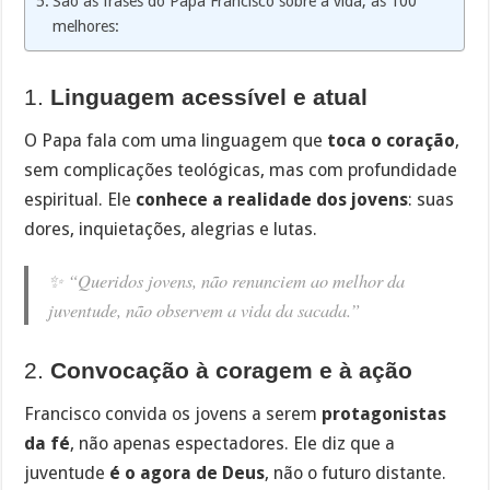
São as frases do Papa Francisco sobre a vida, as 100
melhores:
1.
Linguagem acessível e atual
O Papa fala com uma linguagem que
toca o coração
,
sem complicações teológicas, mas com profundidade
espiritual. Ele
conhece a realidade dos jovens
: suas
dores, inquietações, alegrias e lutas.
✨
“Queridos jovens, não renunciem ao melhor da
juventude, não observem a vida da sacada.”
2.
Convocação à coragem e à ação
Francisco convida os jovens a serem
protagonistas
da fé
, não apenas espectadores. Ele diz que a
juventude
é o agora de Deus
, não o futuro distante.