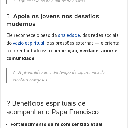
?
“Um cristão triste é um triste cristão.”
5.
Apoia os jovens nos desafios
modernos
Ele reconhece o peso da
ansiedade
, das redes sociais,
do
vazio espiritual
, das pressões externas — e orienta
a enfrentar tudo isso com
oração, verdade, amor e
comunidade
.
?
“A juventude não é um tempo de espera, mas de
escolhas corajosas.”
? Benefícios espirituais de
acompanhar o Papa Francisco
Fortalecimento da fé com sentido atual