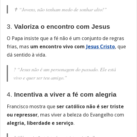
✝️
“Jovens, não tenham medo de sonhar alto!”
3.
Valoriza o encontro com Jesus
O Papa insiste que a fé não é um conjunto de regras
frias, mas
um encontro vivo com
Jesus Cristo
, que
dá sentido à vida.
?
“Jesus não é um personagem do passado. Ele está
vivo e quer ser teu amigo.”
4.
Incentiva a viver a fé com alegria
Francisco mostra que
ser católico não é ser triste
ou repressor
, mas viver a beleza do Evangelho com
alegria, liberdade e serviço
.