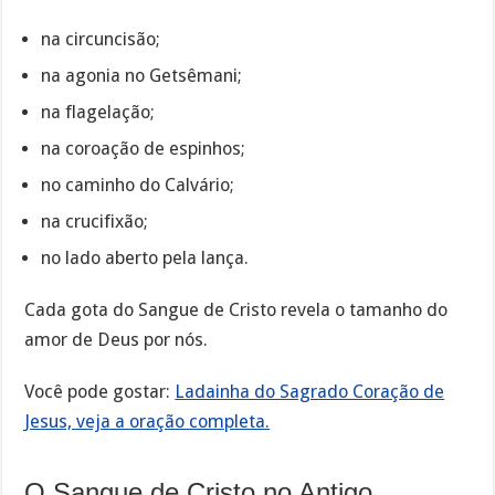
na circuncisão;
na agonia no Getsêmani;
na flagelação;
na coroação de espinhos;
no caminho do Calvário;
na crucifixão;
no lado aberto pela lança.
Cada gota do Sangue de Cristo revela o tamanho do
amor de Deus por nós.
Você pode gostar:
Ladainha do Sagrado Coração de
Jesus, veja a oração completa.
O Sangue de Cristo no Antigo