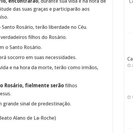
io, encontrarão
, durante sua vida e na hora de
C
nitude das suas graças e participarão aos
íso.
 Santo Rosário, terão liberdade no Céu.
 verdadeiros filhos do Rosário.
om o Santo Rosário.
rá socorro em suas necessidades.
Ca
vida e na hora da morte, terão como irmãos,
o Rosário, fielmente serão
filhos
esus.
 grande sinal de predestinação.
Beato Alano de La-Roche)