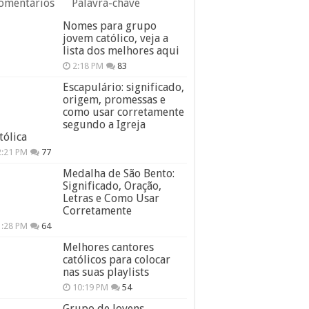
omentários
Palavra-chave
Nomes para grupo
jovem católico, veja a
lista dos melhores aqui
2:18 PM
83
Escapulário: significado,
origem, promessas e
como usar corretamente
segundo a Igreja
tólica
2:21 PM
77
Medalha de São Bento:
Significado, Oração,
Letras e Como Usar
Corretamente
1:28 PM
64
Melhores cantores
católicos para colocar
nas suas playlists
10:19 PM
54
Grupo de Jovens