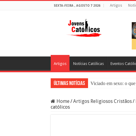
Artigos
Notí
SEXTA-FEIRA , AGOSTO 7 2026
Artigos
Notícias Católicas
Eventos Católi
Últimas Notícias
Viciado em sexo: o que 
Sacramento da Reconci
Home
/
Artigos Religiosos Cristãos
/
Filme Sagrado Coração
católicos
Falsos Amigos: O Que a
8 Pessoas Que Você Nã