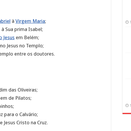
briel
à
Virgem Maria
;
 à Sua prima Isabel;
o Jesus
em Belém;
no Jesus no Templo;
Templo entre os doutores.
dim das Oliveiras;
dem de Pilatos;
pinhos;
z para o Calvário;
e Jesus Cristo na Cruz.