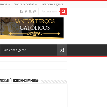
amos
Sobre o Portal
Fale com a gente
Fale com a gente
ns Católicos Recomenda:
cos no Cinema