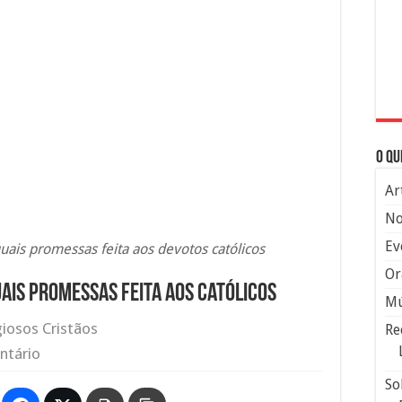
O qu
Ar
No
Ev
uais promessas feita aos devotos católicos
Or
uais promessas feita aos católicos
Mú
giosos Cristãos
Re
ntário
So