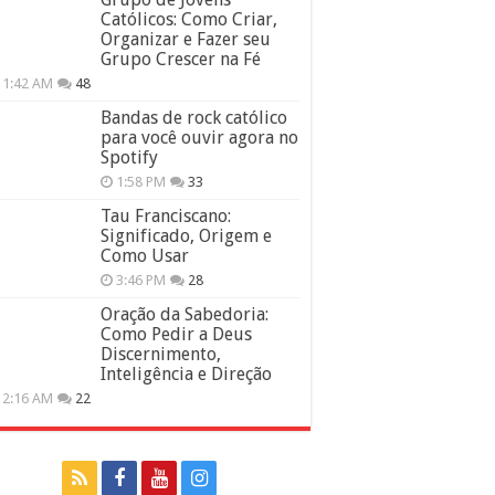
Católicos: Como Criar,
Organizar e Fazer seu
Grupo Crescer na Fé
11:42 AM
48
Bandas de rock católico
para você ouvir agora no
Spotify
1:58 PM
33
Tau Franciscano:
Significado, Origem e
Como Usar
3:46 PM
28
Oração da Sabedoria:
Como Pedir a Deus
Discernimento,
Inteligência e Direção
12:16 AM
22