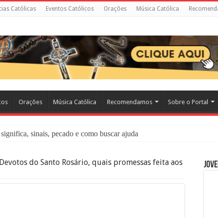
cias Católicas
Eventos Católicos
Orações
Música Católica
Recomend
cos
Orações
Música Católica
Recomendamos
Sobre o Portal
significa, sinais, pecado e como buscar ajuda
liação: O Que É e Como Fazer uma Boa Confissão
Devotos do Santo Rosário, quais promessas feita aos
Jove
 – Seu Reino Não Terá Fim: O Documentário Que Vai Tocar os Católi
 Bíblia e a Igreja Católica Ensinam Sobre Eles?
o Deve Ajudar Segundo a Bíblia