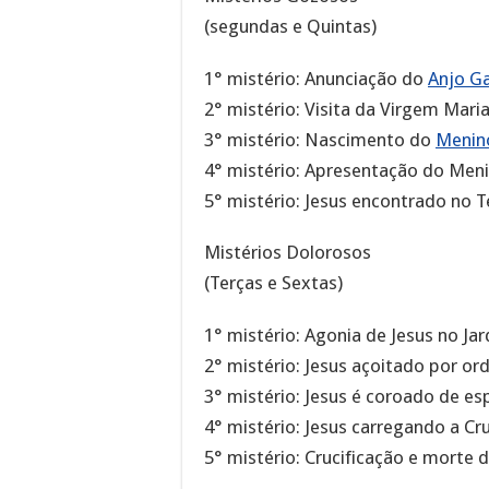
(segundas e Quintas)
1° mistério: Anunciação do
Anjo Ga
2° mistério: Visita da Virgem Maria
3° mistério: Nascimento do
Menin
4° mistério: Apresentação do Meni
5° mistério: Jesus encontrado no 
Mistérios Dolorosos
(Terças e Sextas)
1° mistério: Agonia de Jesus no Jar
2° mistério: Jesus açoitado por or
3° mistério: Jesus é coroado de es
4° mistério: Jesus carregando a Cru
5° mistério: Crucificação e morte d