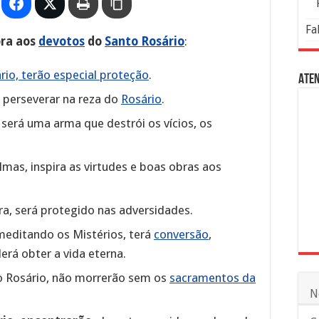
Fa
ora aos
devotos
do
Santo Rosário
:
io, terão especial proteção
.
Aten
 perseverar na reza do
Rosário
.
 será uma arma que destrói os vícios, os
mas, inspira as virtudes e boas obras aos
ra, será protegido nas adversidades.
editando os Mistérios, terá
conversão
,
erá obter a vida eterna.
o Rosário, não morrerão sem os
sacramentos da
N