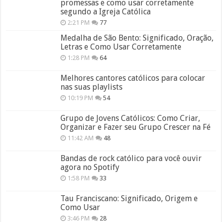
promessas e como usar corretamente
segundo a Igreja Católica
2:21 PM
77
Medalha de São Bento: Significado, Oração,
Letras e Como Usar Corretamente
1:28 PM
64
Melhores cantores católicos para colocar
nas suas playlists
10:19 PM
54
Grupo de Jovens Católicos: Como Criar,
Organizar e Fazer seu Grupo Crescer na Fé
11:42 AM
48
Bandas de rock católico para você ouvir
agora no Spotify
1:58 PM
33
Tau Franciscano: Significado, Origem e
Como Usar
3:46 PM
28