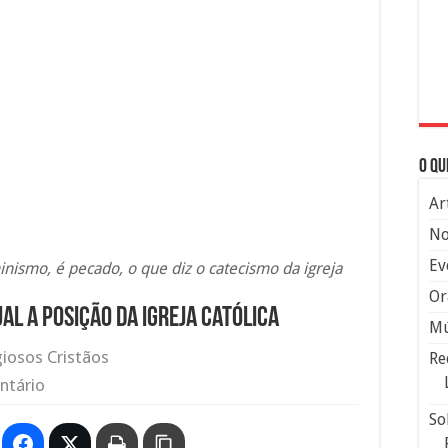
O qu
Ar
No
Ev
minismo, é pecado, o que diz o catecismo da igreja
Or
al a posição da igreja católica
Mú
giosos Cristãos
Re
ntário
So