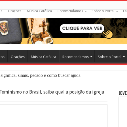
os
Orações
Música Católica
Recomendamos
Sobre o Portal
Fa
cos
Orações
Música Católica
Recomendamos
Sobre o Portal
significa, sinais, pecado e como buscar ajuda
liação: O Que É e Como Fazer uma Boa Confissão
Feminismo no Brasil, saiba qual a posição da igreja
Jove
 – Seu Reino Não Terá Fim: O Documentário Que Vai Tocar os Católi
 Bíblia e a Igreja Católica Ensinam Sobre Eles?
o Deve Ajudar Segundo a Bíblia