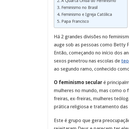
A Quarta Onda do Feminismo
Feminismo no Brasil
Feminismo e Igreja Católica
Papa Francisco
Há 2 grandes divisões no feminismo
auge sob as pessoas como Betty F
Então, começando no início dos an
sexos penetrou nas escolas de
teo
ao segundo ramo, conhecido como f
O feminismo secular
é principal
mulheres no mundo, mas como o f
freiras, ex-freiras, mulheres teól
prática religiosa e tratamento das
Este é grupo que gera preocupação
rejeitaram Deus e parecem ter elev