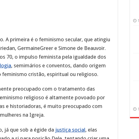
. A primeira é o feminismo secular, que atingiu
riedan, GermaineGreer e Simone de Beauvoir.
os 70, o impulso feminista pela igualdade dos
logia
, semimários e conventos, dando origem
eminismo cristão, espiritual ou religioso.
mente preocupado com o tratamento das
eminismo religioso é altamente povoado por
ogas e historiadoras, é muito preocupado com
 mulheres na Igreja.
, já que sob a égide da
justiça social
, elas
ado a si para posição Dele, tentando criar uma