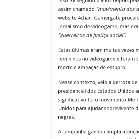
Isso foi seguido 2 anos depois p
assim chamado
“movimento dos d
website 4chan. Gamergate procuro
jornalismo de videogame, mas era
“guerreiros de justiça social”
.
Estas últimas eram muitas vezes 
femininos no videogame e foram
morte e ameaças de estupro.
Nesse contexto, veio a derrota de 
presidencial dos Estados Unidos e
significativo foi o movimento Me 
Unidos para ajudar sobrevivente d
negras.
A campanha ganhou ampla atenção 