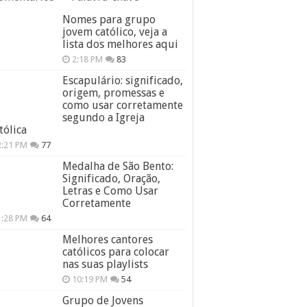
Nomes para grupo
jovem católico, veja a
lista dos melhores aqui
2:18 PM
83
Escapulário: significado,
origem, promessas e
como usar corretamente
segundo a Igreja
tólica
2:21 PM
77
Medalha de São Bento:
Significado, Oração,
Letras e Como Usar
Corretamente
1:28 PM
64
Melhores cantores
católicos para colocar
nas suas playlists
10:19 PM
54
Grupo de Jovens