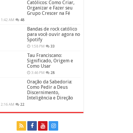
Católicos: Como Criar,
Organizar e Fazer seu
Grupo Crescer na Fé
11:42 AM
48
Bandas de rock católico
para você ouvir agora no
Spotify
1:58 PM
33
Tau Franciscano:
Significado, Origem e
Como Usar
3:46 PM
28
Oração da Sabedoria:
Como Pedir a Deus
Discernimento,
Inteligência e Direção
12:16 AM
22