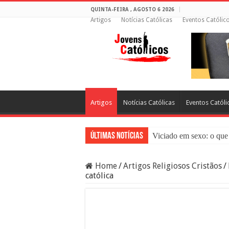
QUINTA-FEIRA , AGOSTO 6 2026
Artigos
Notícias Católicas
Eventos Católic
Artigos
Notícias Católicas
Eventos Católi
Últimas Notícias
Viciado em sexo: o que 
Sacramento da Reconci
Home
/
Artigos Religiosos Cristãos
/
Filme Sagrado Coração
católica
Falsos Amigos: O Que a
8 Pessoas Que Você Nã