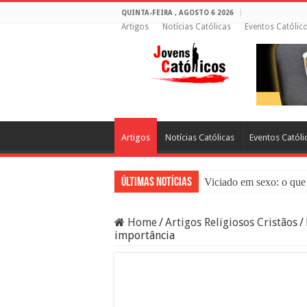
QUINTA-FEIRA , AGOSTO 6 2026
Artigos
Notícias Católicas
Eventos Católic
Artigos
Notícias Católicas
Eventos Católi
Últimas Notícias
Viciado em sexo: o que 
Sacramento da Reconci
Home
/
Artigos Religiosos Cristãos
/
Filme Sagrado Coração
importância
Falsos Amigos: O Que a
8 Pessoas Que Você Nã