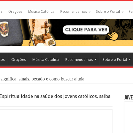
os
Orações
Música Católica
Recomendamos
Sobre o Portal
Fa
cos
Orações
Música Católica
Recomendamos
Sobre o Portal
significa, sinais, pecado e como buscar ajuda
liação: O Que É e Como Fazer uma Boa Confissão
Espiritualidade na saúde dos jovens católicos, saiba
Jove
 – Seu Reino Não Terá Fim: O Documentário Que Vai Tocar os Católi
 Bíblia e a Igreja Católica Ensinam Sobre Eles?
o Deve Ajudar Segundo a Bíblia