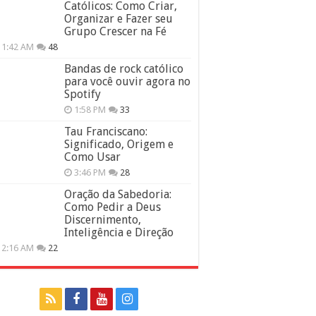
Católicos: Como Criar,
Organizar e Fazer seu
Grupo Crescer na Fé
11:42 AM
48
Bandas de rock católico
para você ouvir agora no
Spotify
1:58 PM
33
Tau Franciscano:
Significado, Origem e
Como Usar
3:46 PM
28
Oração da Sabedoria:
Como Pedir a Deus
Discernimento,
Inteligência e Direção
12:16 AM
22