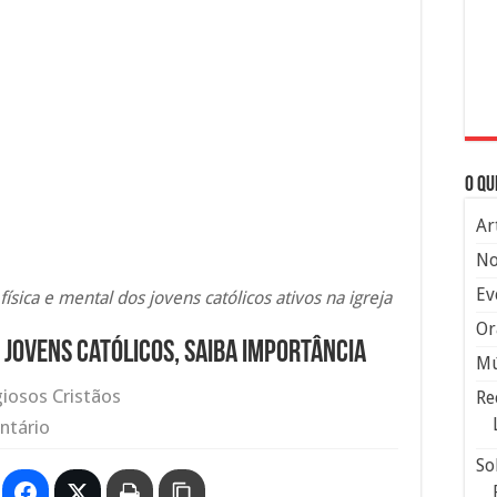
O qu
Ar
No
Ev
ísica e mental dos jovens católicos ativos na igreja
Or
 jovens católicos, saiba importância
Mú
giosos Cristãos
Re
ntário
So