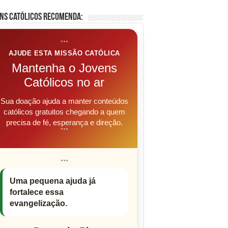
ns Católicos Recomenda:
```
AJUDE ESTA MISSÃO CATÓLICA
Mantenha o Jovens
Católicos no ar
Sua doação ajuda a manter conteúdos
católicos gratuitos chegando a quem
precisa de fé, esperança e direção.
```
```
Uma pequena ajuda já
fortalece essa
evangelização.