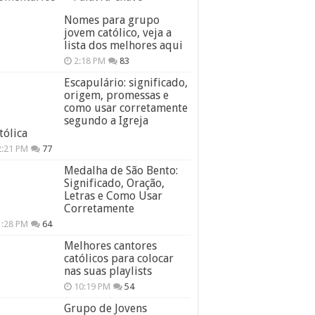
Nomes para grupo
jovem católico, veja a
lista dos melhores aqui
2:18 PM
83
Escapulário: significado,
origem, promessas e
como usar corretamente
segundo a Igreja
tólica
2:21 PM
77
Medalha de São Bento:
Significado, Oração,
Letras e Como Usar
Corretamente
1:28 PM
64
Melhores cantores
católicos para colocar
nas suas playlists
10:19 PM
54
Grupo de Jovens