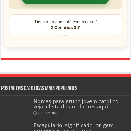
“Deus ama quem dá com alegria.”
2 Coríntios 9,7
```
Postagens católicas mais Populares
Nomes para grupo jovem católico,
veja a lista dos melhores aqui
2:18 PM
83
Escapulário: significado, origem,
promessas e como usar