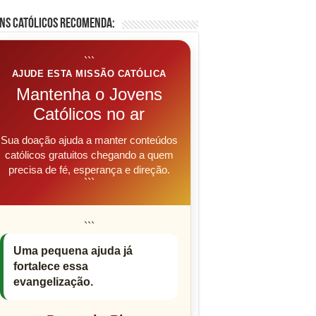
ns Católicos Recomenda:
```
AJUDE ESTA MISSÃO CATÓLICA
Mantenha o Jovens
Católicos no ar
Sua doação ajuda a manter conteúdos
católicos gratuitos chegando a quem
precisa de fé, esperança e direção.
```
```
Uma pequena ajuda já
fortalece essa
evangelização.