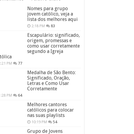
Nomes para grupo
jovem católico, veja a
lista dos melhores aqui
2:18 PM
83
Escapulário: significado,
origem, promessas e
como usar corretamente
segundo a Igreja
tólica
2:21 PM
77
Medalha de São Bento:
Significado, Oração,
Letras e Como Usar
Corretamente
1:28 PM
64
Melhores cantores
católicos para colocar
nas suas playlists
10:19 PM
54
Grupo de Jovens