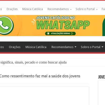
os
Orações
Música Católica
Recomendamos
Sobre o Portal
Fa
cos
Orações
Música Católica
Recomendamos
Sobre o Portal
significa, sinais, pecado e como buscar ajuda
liação: O Que É e Como Fazer uma Boa Confissão
Como ressentimento faz mal a saúde dos jovens
Jove
 – Seu Reino Não Terá Fim: O Documentário Que Vai Tocar os Católi
 Bíblia e a Igreja Católica Ensinam Sobre Eles?
o Deve Ajudar Segundo a Bíblia