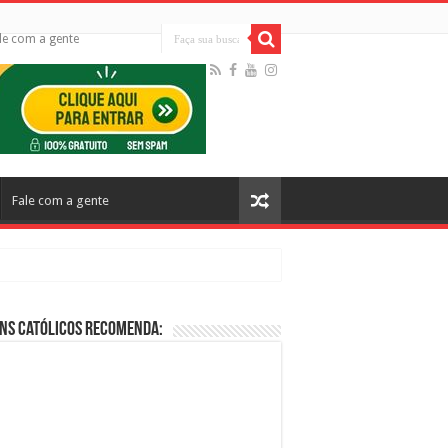
le com a gente
Fale com a gente
ns Católicos Recomenda:
cos no Cinema