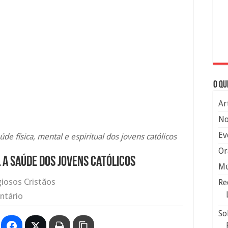
O qu
Ar
No
Ev
de física, mental e espiritual dos jovens católicos
Or
a saúde dos jovens católicos
Mú
giosos Cristãos
Re
ntário
So