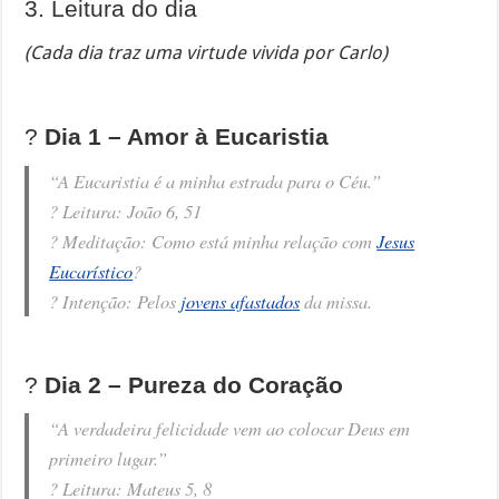
3. Leitura do dia
(Cada dia traz uma virtude vivida por Carlo)
?️
Dia 1 – Amor à Eucaristia
“A Eucaristia é a minha estrada para o Céu.”
? Leitura: João 6, 51
? Meditação: Como está minha relação com
Jesus
Eucarístico
?
?️ Intenção: Pelos
jovens afastados
da missa.
?️
Dia 2 – Pureza do Coração
“A verdadeira felicidade vem ao colocar Deus em
primeiro lugar.”
? Leitura: Mateus 5, 8