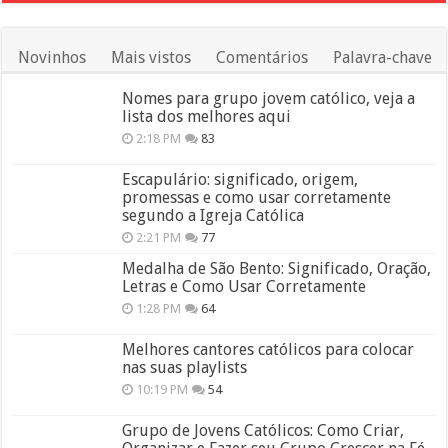
Novinhos
Mais vistos
Comentários
Palavra-chave
Nomes para grupo jovem católico, veja a
lista dos melhores aqui
2:18 PM
83
Escapulário: significado, origem,
promessas e como usar corretamente
segundo a Igreja Católica
2:21 PM
77
Medalha de São Bento: Significado, Oração,
Letras e Como Usar Corretamente
1:28 PM
64
Melhores cantores católicos para colocar
nas suas playlists
10:19 PM
54
Grupo de Jovens Católicos: Como Criar,