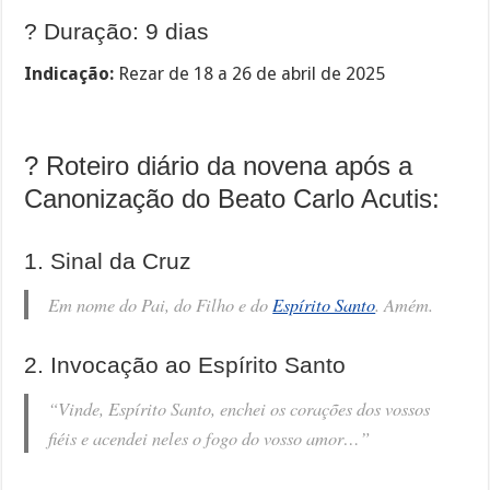
? Duração: 9 dias
Indicação:
Rezar de 18 a 26 de abril de 2025
?️ Roteiro diário da novena após a
Canonização do Beato Carlo Acutis:
1. Sinal da Cruz
Em nome do Pai, do Filho e do
Espírito Santo
. Amém.
2. Invocação ao Espírito Santo
“Vinde, Espírito Santo, enchei os corações dos vossos
fiéis e acendei neles o fogo do vosso amor…”