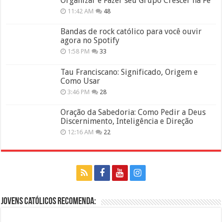
Organizar e Fazer seu Grupo Crescer na Fé
11:42 AM
48
Bandas de rock católico para você ouvir
agora no Spotify
1:58 PM
33
Tau Franciscano: Significado, Origem e
Como Usar
3:46 PM
28
Oração da Sabedoria: Como Pedir a Deus
Discernimento, Inteligência e Direção
12:16 AM
22
Jovens Católicos Recomenda: