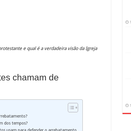
otestante e qual é a verdadeira visão da Igreja
ntes chamam de
arrebatamento?
fim dos tempos?
itos usam para defender o arrebatamento