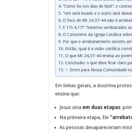
“Como foi nos dias de Noé”: o contex
“Um será levado e o outro será deixad
O foco de Mt 24,37-44 não é arrebat
E 1Ts 4,17? “Seremos arrebatados a
O Catecismo da Igreja Católica sobr
Por que o arrebatamento secreto atr
Então, qual é a visão católica corr
O que Mt 24,37-44 ensina ao jovem 
Conclusão: o que deve ficar claro p
✨ Entre para Nossa Comunidade n
Em linhas gerais, a doutrina prot
ensina que:
Jesus viria
em duas etapas
: pri
Na primeira etapa, Ele
“arrebata
As pessoas desapareceriam mis