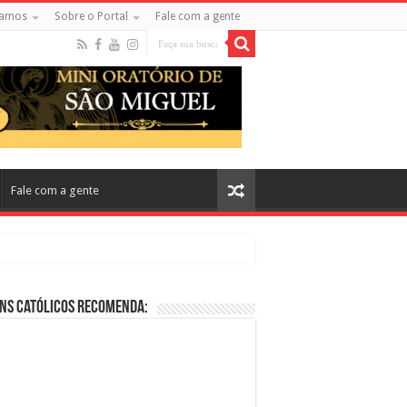
amos
Sobre o Portal
Fale com a gente
Fale com a gente
ns Católicos Recomenda:
cos no Cinema