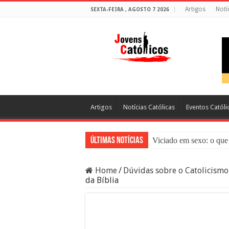
Artigos
Notí
SEXTA-FEIRA , AGOSTO 7 2026
Artigos
Notícias Católicas
Eventos Católi
Últimas Notícias
Viciado em sexo: o que 
Sacramento da Reconci
Home
/
Dúvidas sobre o Catolicismo
Filme Sagrado Coração
da Bíblia
Falsos Amigos: O Que a
8 Pessoas Que Você Nã