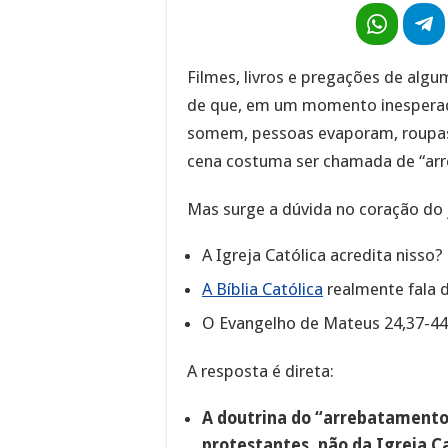
Filmes, livros e pregações de algu
de que, em um momento inespera
somem, pessoas evaporam, roupas 
cena costuma ser chamada de “ar
Mas surge a dúvida no coração do
A Igreja Católica acredita nisso?
A Bíblia Católica
realmente fala 
O Evangelho de Mateus 24,37-44
A resposta é direta:
A doutrina do “arrebatamento 
protestantes, não da Igreja Ca