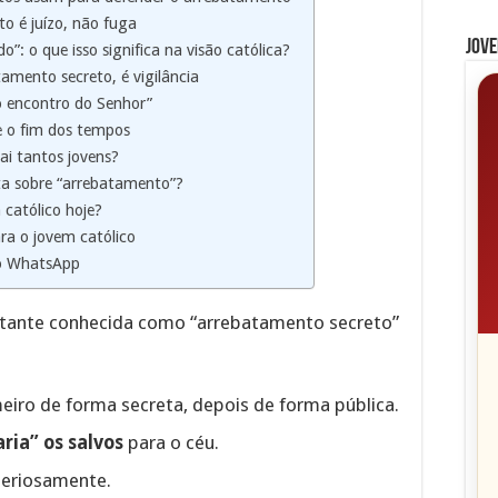
to é juízo, não fuga
Jove
o”: o que isso significa na visão católica?
amento secreto, é vigilância
o encontro do Senhor”
e o fim dos tempos
ai tantos jovens?
eta sobre “arrebatamento”?
católico hoje?
ara o jovem católico
o WhatsApp
estante conhecida como “arrebatamento secreto”
meiro de forma secreta, depois de forma pública.
ria” os salvos
para o céu.
teriosamente.