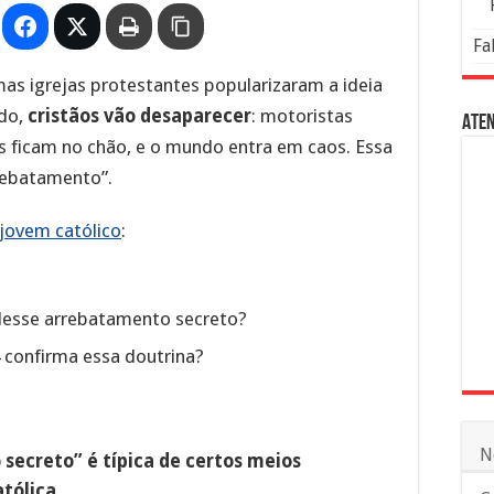
Fa
mas igrejas protestantes popularizaram a ideia
do,
cristãos vão desaparecer
: motoristas
Aten
ficam no chão, e o mundo entra em caos. Essa
rebatamento”.
jovem católico
:
desse arrebatamento secreto?
 confirma essa doutrina?
N
secreto” é típica de certos meios
tólica.