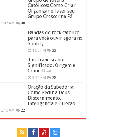
Católicos: Como Criar,
Organizar e Fazer seu
Grupo Crescer na Fé
11:42 AM
48
Bandas de rock católico
para você ouvir agora no
Spotify
1:58 PM
33
Tau Franciscano:
Significado, Origem e
Como Usar
3:46 PM
28
Oração da Sabedoria:
Como Pedir a Deus
Discernimento,
Inteligência e Direção
12:16 AM
22