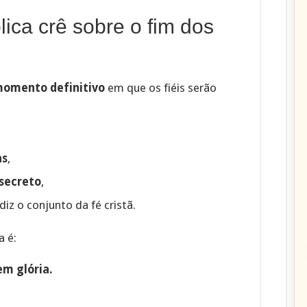
lica crê sobre o fim dos
omento definitivo
em que os fiéis serão
as
,
secreto
,
diz o conjunto da fé cristã.
a é:
em glória.