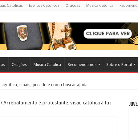
cias Católicas
Eventos Católicos
Orações
Música Católica
Recomend
cos
Orações
Música Católica
Recomendamos
Sobre o Portal
significa, sinais, pecado e como buscar ajuda
liação: O Que É e Como Fazer uma Boa Confissão
/
Arrebatamento é protestante: visão católica à luz
Jove
 – Seu Reino Não Terá Fim: O Documentário Que Vai Tocar os Católi
 Bíblia e a Igreja Católica Ensinam Sobre Eles?
o Deve Ajudar Segundo a Bíblia