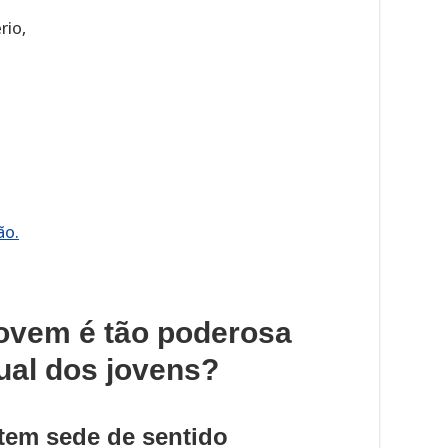
rio,
ão.
Jovem é tão poderosa
tual dos jovens?
 tem sede de sentido