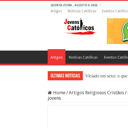
QUINTA-FEIRA , AGOSTO 6 2026
Artigos
Notícias Católicas
Eventos Católic
Artigos
Notícias Católicas
Eventos Católi
Últimas Notícias
Viciado em sexo: o que 
Sacramento da Reconci
Home
/
Artigos Religiosos Cristãos
/
Filme Sagrado Coração
jovens
Falsos Amigos: O Que a
8 Pessoas Que Você Nã