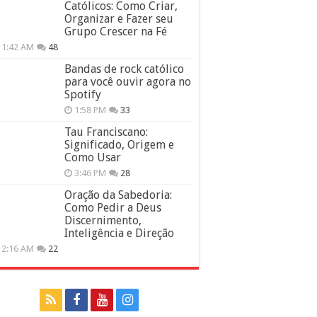
Católicos: Como Criar,
Organizar e Fazer seu
Grupo Crescer na Fé
11:42 AM
48
Bandas de rock católico
para você ouvir agora no
Spotify
1:58 PM
33
Tau Franciscano:
Significado, Origem e
Como Usar
3:46 PM
28
Oração da Sabedoria:
Como Pedir a Deus
Discernimento,
Inteligência e Direção
12:16 AM
22