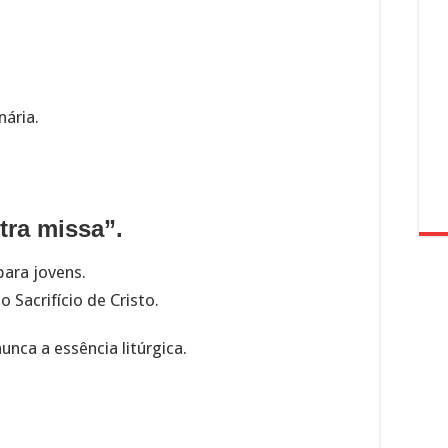
nária.
tra missa”.
para jovens.
 Sacrifício de Cristo.
nunca a essência litúrgica.