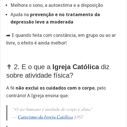
Melhora o sono, a autoestima e a disposição
Ajuda na
prevenção e no tratamento da
depressão leve a moderada
➡️ E quando feita com constância, em grupo ou ao ar
livre, o efeito é ainda melhor!
✝️ 2. E o que a
Igreja Católica
diz
sobre atividade física?
A fé
não exclui os cuidados com o corpo
, pelo
contrário! A Igreja ensina que:
“O ser humano é unidade de corpo e alma”
—
Catecismo da Igreja Católica
§362