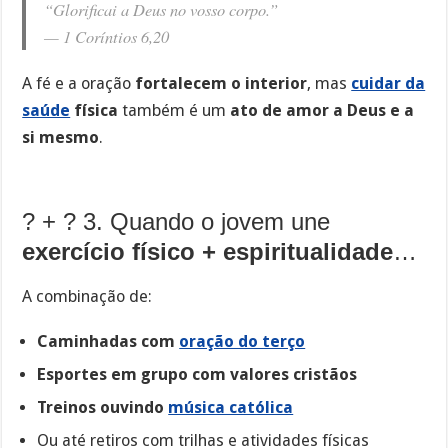
“Glorificai a Deus no vosso corpo.”
—
1 Coríntios 6,20
A fé e a oração
fortalecem o interior
, mas
cuidar da
saúde
física
também é um
ato de amor a Deus e a
si mesmo
.
? + ? 3. Quando o jovem une
exercício físico + espiritualidade
…
A combinação de:
Caminhadas com
oração do terço
Esportes em grupo com valores cristãos
Treinos ouvindo
música católica
Ou até retiros com trilhas e atividades físicas