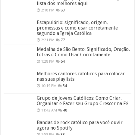
lista dos melhores aqui
2:18 PM
83
Escapulário: significado, origem,
promessas e como usar corretamente
segundo a Igreja Católica
2:21 PM
77
Medalha de São Bento: Significado, Oração,
Letras e Como Usar Corretamente
1:28 PM
64
Melhores cantores católicos para colocar
nas suas playlists
10:19 PM
54
Grupo de Jovens Católicos: Como Criar,
Organizar e Fazer seu Grupo Crescer na Fé
11:42 AM
48
Bandas de rock católico para você ouvir
agora no Spotify
1:58 PM
33