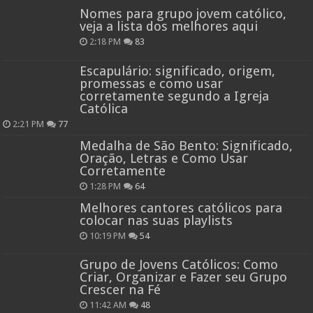
Nomes para grupo jovem católico,
veja a lista dos melhores aqui
2:18 PM
83
Escapulário: significado, origem,
promessas e como usar
corretamente segundo a Igreja
Católica
2:21 PM
77
Medalha de São Bento: Significado,
Oração, Letras e Como Usar
Corretamente
1:28 PM
64
Melhores cantores católicos para
colocar nas suas playlists
10:19 PM
54
Grupo de Jovens Católicos: Como
Criar, Organizar e Fazer seu Grupo
Crescer na Fé
11:42 AM
48