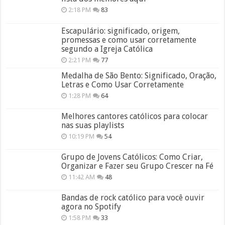
2:18 PM
83
Escapulário: significado, origem,
promessas e como usar corretamente
segundo a Igreja Católica
2:21 PM
77
Medalha de São Bento: Significado, Oração,
Letras e Como Usar Corretamente
1:28 PM
64
Melhores cantores católicos para colocar
nas suas playlists
10:19 PM
54
Grupo de Jovens Católicos: Como Criar,
Organizar e Fazer seu Grupo Crescer na Fé
11:42 AM
48
Bandas de rock católico para você ouvir
agora no Spotify
1:58 PM
33