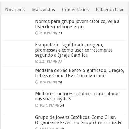
Novinhos
Mais vistos
Comentários
Palavra-chave
Nomes para grupo jovem católico, veja a
lista dos melhores aqui
2:18 PM
83
Escapulário: significado, origem,
promessas e como usar corretamente
segundo a Igreja Católica
2:21 PM
77
Medalha de São Bento: Significado, Oração,
Letras e Como Usar Corretamente
1:28 PM
64
Melhores cantores católicos para colocar
nas suas playlists
10:19 PM
54
Grupo de Jovens Católicos: Como Criar,
Organizar e Fazer seu Grupo Crescer na Fé
11:42 AM
48