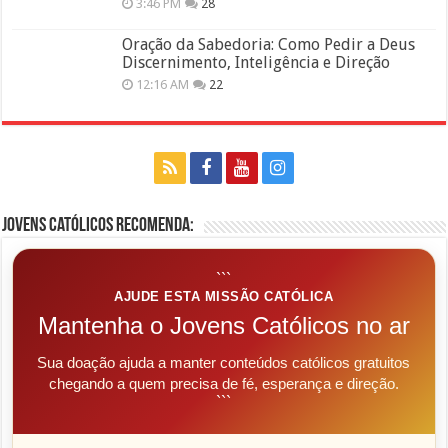
3:46 PM
28
Oração da Sabedoria: Como Pedir a Deus
Discernimento, Inteligência e Direção
12:16 AM
22
Jovens Católicos Recomenda:
```
AJUDE ESTA MISSÃO CATÓLICA
Mantenha o Jovens Católicos no ar
Sua doação ajuda a manter conteúdos católicos gratuitos
chegando a quem precisa de fé, esperança e direção.
```