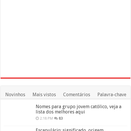
Novinhos
Mais vistos
Comentários
Palavra-chave
Nomes para grupo jovem católico, veja a
lista dos melhores aqui
2:18 PM
83
Escapulário: significado, origem,