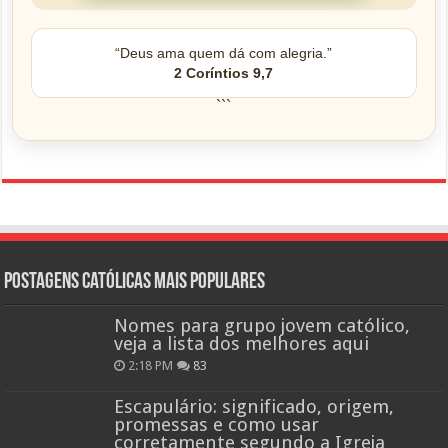
“Deus ama quem dá com alegria.”
2 Coríntios 9,7
```
Postagens católicas mais Populares
Nomes para grupo jovem católico,
veja a lista dos melhores aqui
2:18 PM
83
Escapulário: significado, origem,
promessas e como usar
corretamente segundo a Igreja