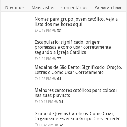
Novinhos
Mais vistos
Comentários
Palavra-chave
Nomes para grupo jovem católico, veja a
lista dos melhores aqui
2:18 PM
83
Escapulário: significado, origem,
promessas e como usar corretamente
segundo a Igreja Católica
2:21 PM
77
Medalha de São Bento: Significado, Oração,
Letras e Como Usar Corretamente
1:28 PM
64
Melhores cantores católicos para colocar
nas suas playlists
10:19 PM
54
Grupo de Jovens Católicos: Como Criar,
Organizar e Fazer seu Grupo Crescer na Fé
11:42 AM
48