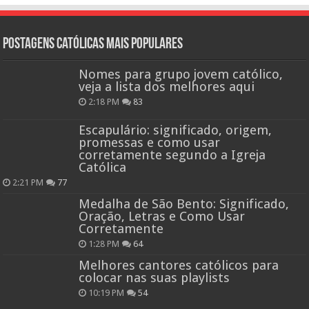
Postagens católicas mais Populares
Nomes para grupo jovem católico,
veja a lista dos melhores aqui
2:18 PM
83
Escapulário: significado, origem,
promessas e como usar
corretamente segundo a Igreja
Católica
2:21 PM
77
Medalha de São Bento: Significado,
Oração, Letras e Como Usar
Corretamente
1:28 PM
64
Melhores cantores católicos para
colocar nas suas playlists
10:19 PM
54