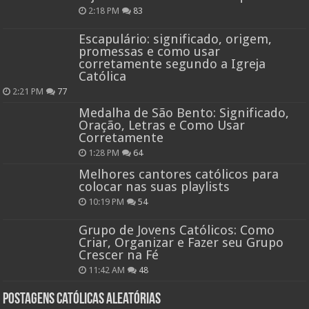
2:18 PM
83
Escapulário: significado, origem,
promessas e como usar
corretamente segundo a Igreja
Católica
2:21 PM
77
Medalha de São Bento: Significado,
Oração, Letras e Como Usar
Corretamente
1:28 PM
64
Melhores cantores católicos para
colocar nas suas playlists
10:19 PM
54
Grupo de Jovens Católicos: Como
Criar, Organizar e Fazer seu Grupo
Crescer na Fé
11:42 AM
48
Postagens católicas aleatórias