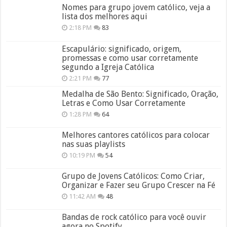
Nomes para grupo jovem católico, veja a
lista dos melhores aqui
2:18 PM
83
Escapulário: significado, origem,
promessas e como usar corretamente
segundo a Igreja Católica
2:21 PM
77
Medalha de São Bento: Significado, Oração,
Letras e Como Usar Corretamente
1:28 PM
64
Melhores cantores católicos para colocar
nas suas playlists
10:19 PM
54
Grupo de Jovens Católicos: Como Criar,
Organizar e Fazer seu Grupo Crescer na Fé
11:42 AM
48
Bandas de rock católico para você ouvir
agora no Spotify