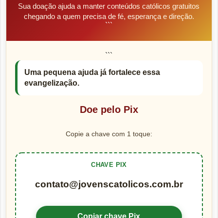
Sua doação ajuda a manter conteúdos católicos gratuitos
chegando a quem precisa de fé, esperança e direção.
```
```
Uma pequena ajuda já fortalece essa
evangelização.
Doe pelo Pix
Copie a chave com 1 toque:
CHAVE PIX
contato@jovenscatolicos.com.br
Copiar chave Pix