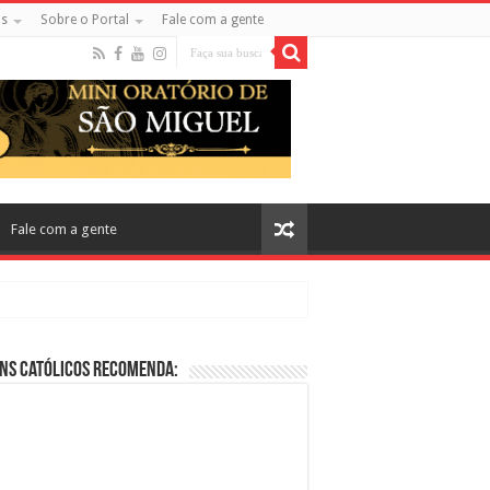
s
Sobre o Portal
Fale com a gente
Fale com a gente
ns Católicos Recomenda:
cos no Cinema