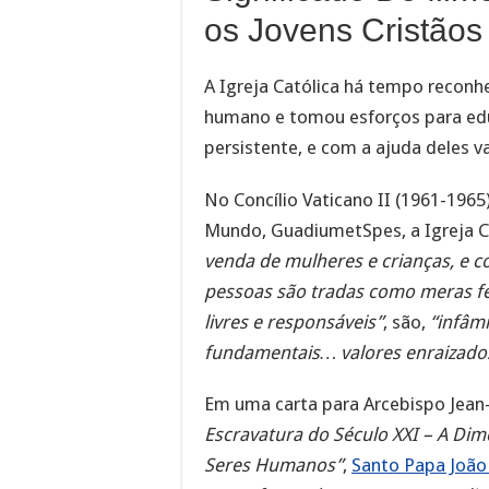
os Jovens Cristãos
A Igreja Católica há tempo reconh
humano e tomou esforços para educ
persistente, e com a ajuda deles va
No Concílio Vaticano II (1961-1965
Mundo, GuadiumetSpes, a Igreja Ca
venda de mulheres e crianças, e 
pessoas são tradas como meras fe
livres e responsáveis”
, são,
“infâm
fundamentais… valores enraizado
Em uma carta para Arcebispo Jean-
Escravatura do Século XXI – A Di
Seres Humanos”
,
Santo Papa João 