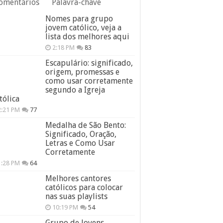
omentários
Palavra-chave
Nomes para grupo
jovem católico, veja a
lista dos melhores aqui
2:18 PM
83
Escapulário: significado,
origem, promessas e
como usar corretamente
segundo a Igreja
tólica
2:21 PM
77
Medalha de São Bento:
Significado, Oração,
Letras e Como Usar
Corretamente
1:28 PM
64
Melhores cantores
católicos para colocar
nas suas playlists
10:19 PM
54
Grupo de Jovens