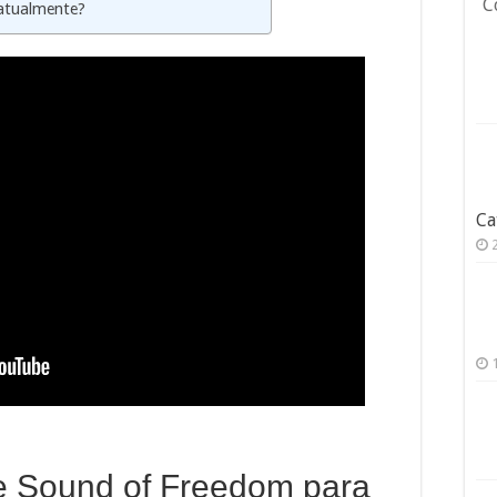
C
 atualmente?
Ca
me Sound of Freedom para