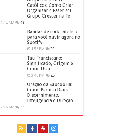
Católicos: Como Criar,
Organizar e Fazer seu
Grupo Crescer na Fé
11:42 AM
48
Bandas de rock católico
para você ouvir agora no
Spotify
1:58 PM
33
Tau Franciscano:
Significado, Origem e
Como Usar
3:46 PM
28
Oração da Sabedoria:
Como Pedir a Deus
Discernimento,
Inteligência e Direção
12:16 AM
22