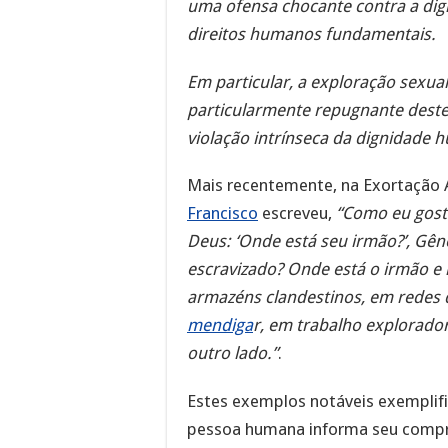
uma ofensa chocante contra a di
direitos humanos fundamentais.
Em particular, a exploração sexua
particularmente repugnante dest
violação intrínseca da dignidade
Mais recentemente, na Exortação 
Francisco
escreveu,
“Como eu gost
Deus: ‘Onde está seu irmão?’, Gên
escravizado? Onde está o irmão e
armazéns clandestinos, em redes d
mendiga
r, em trabalho explorad
outro lado.”
.
Estes exemplos notáveis exemplifi
pessoa humana informa seu compr