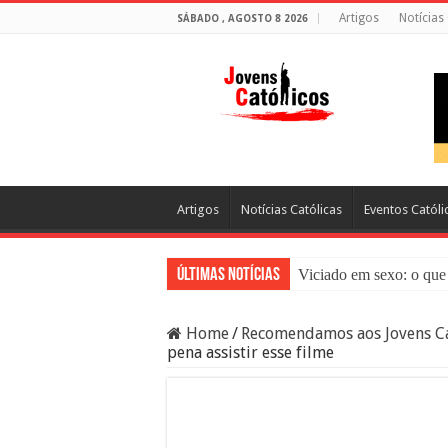
Artigos
Notícias
SÁBADO , AGOSTO 8 2026
Artigos
Notícias Católicas
Eventos Católi
Últimas Notícias
Viciado em sexo: o que 
Sacramento da Reconci
Home
/
Recomendamos aos Jovens Ca
Filme Sagrado Coração
pena assistir esse filme
Falsos Amigos: O Que a
8 Pessoas Que Você Nã