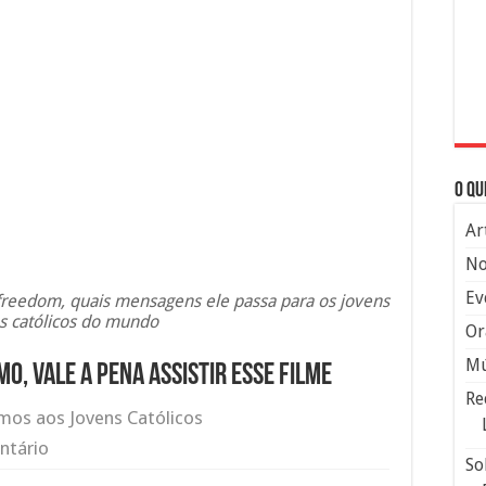
O qu
Ar
No
Ev
f freedom, quais mensagens ele passa para os jovens
os católicos do mundo
Or
Mú
, vale a pena assistir esse filme
Re
os aos Jovens Católicos
ntário
So