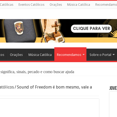
 Católicas
Eventos Católicos
Orações
Música Católica
Recomendamo
cos
Orações
Música Católica
Recomendamos
Sobre o Portal
significa, sinais, pecado e como buscar ajuda
liação: O Que É e Como Fazer uma Boa Confissão
tólicos
/
Sound of Freedom é bom mesmo, vale a
Jove
 – Seu Reino Não Terá Fim: O Documentário Que Vai Tocar os Católi
 Bíblia e a Igreja Católica Ensinam Sobre Eles?
o Deve Ajudar Segundo a Bíblia