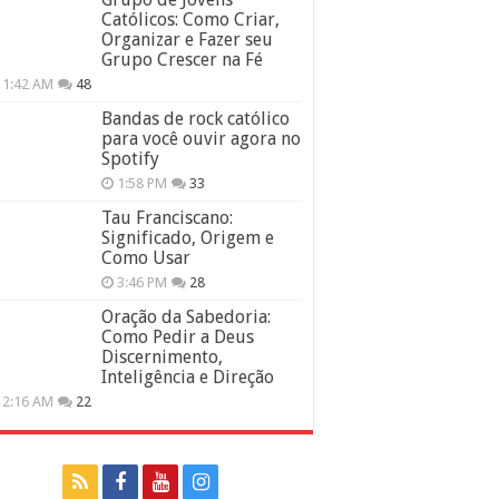
Católicos: Como Criar,
Organizar e Fazer seu
Grupo Crescer na Fé
11:42 AM
48
Bandas de rock católico
para você ouvir agora no
Spotify
1:58 PM
33
Tau Franciscano:
Significado, Origem e
Como Usar
3:46 PM
28
Oração da Sabedoria:
Como Pedir a Deus
Discernimento,
Inteligência e Direção
12:16 AM
22