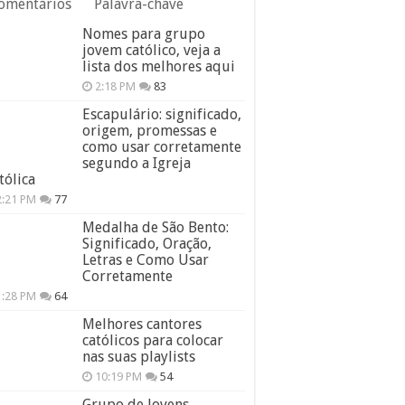
omentários
Palavra-chave
Nomes para grupo
jovem católico, veja a
lista dos melhores aqui
2:18 PM
83
Escapulário: significado,
origem, promessas e
como usar corretamente
segundo a Igreja
tólica
2:21 PM
77
Medalha de São Bento:
Significado, Oração,
Letras e Como Usar
Corretamente
1:28 PM
64
Melhores cantores
católicos para colocar
nas suas playlists
10:19 PM
54
Grupo de Jovens