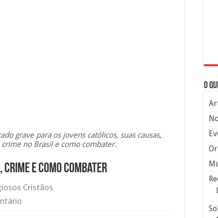
O qu
Ar
No
Ev
ado grave para os jovens católicos, suas causas,
 crime no Brasil e como combater.
Or
Mú
, crime e como combater
Re
giosos Cristãos
ntário
So