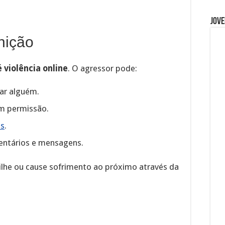
Jove
nição
 violência online
. O agressor pode:
izar alguém.
em permissão.
is
.
entários e mensagens.
ilhe ou cause sofrimento ao próximo através da