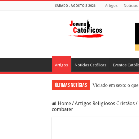
Artigos
Notícias
SÁBADO , AGOSTO 8 2026
Artigos
Notícias Católicas
Eventos Católi
Últimas Notícias
Viciado em sexo: o que 
Sacramento da Reconci
Home
/
Artigos Religiosos Cristãos
/
Filme Sagrado Coração
combater
Falsos Amigos: O Que a
8 Pessoas Que Você Nã