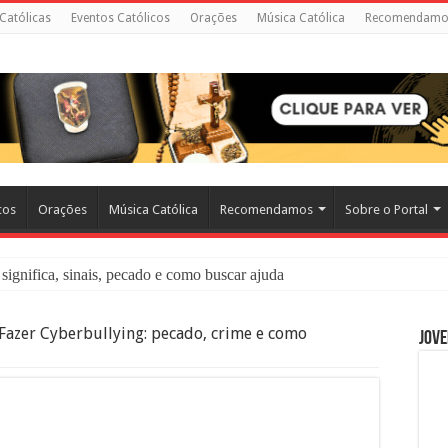
 Católicas
Eventos Católicos
Orações
Música Católica
Recomendamo
cos
Orações
Música Católica
Recomendamos
Sobre o Portal
significa, sinais, pecado e como buscar ajuda
liação: O Que É e Como Fazer uma Boa Confissão
Fazer Cyberbullying: pecado, crime e como
Jove
 – Seu Reino Não Terá Fim: O Documentário Que Vai Tocar os Católi
 Bíblia e a Igreja Católica Ensinam Sobre Eles?
o Deve Ajudar Segundo a Bíblia