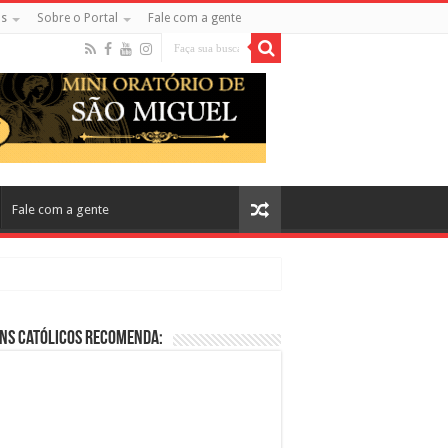
s
Sobre o Portal
Fale com a gente
Fale com a gente
ns Católicos Recomenda:
cos no Cinema