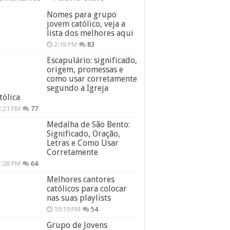
Nomes para grupo
jovem católico, veja a
lista dos melhores aqui
2:18 PM
83
Escapulário: significado,
origem, promessas e
como usar corretamente
segundo a Igreja
tólica
2:21 PM
77
Medalha de São Bento:
Significado, Oração,
Letras e Como Usar
Corretamente
1:28 PM
64
Melhores cantores
católicos para colocar
nas suas playlists
10:19 PM
54
Grupo de Jovens