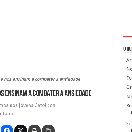
O qu
Ar
No
Ev
que nos ensinam a combater a ansiedade
Or
nos ensinam a combater a ansiedade
Mú
os aos Jovens Católicos
Re
ntário
So