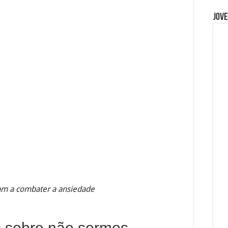
Jove
m a combater a ansiedade
s sobre não sermos