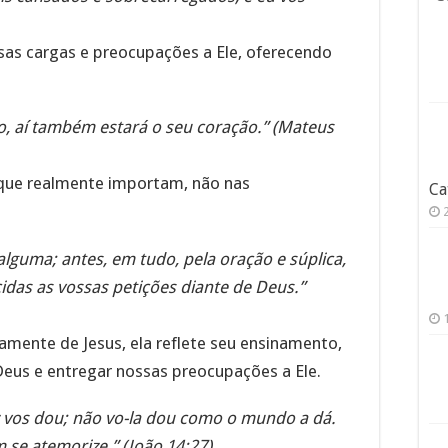
ssas cargas e preocupações a Ele, oferecendo
o, aí também estará o seu coração.” (Mateus
s que realmente importam, não nas
Ca
alguma; antes, em tudo, pela oração e súplica,
das as vossas petições diante de Deus.”
amente de Jesus, ela reflete seu ensinamento,
eus e entregar nossas preocupações a Ele.
z vos dou; não vo-la dou como o mundo a dá.
 se atemorize.” (João 14:27)