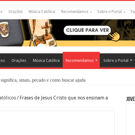
os
Orações
Música Católica
Recomendamos
Sobre o Portal
Fa
cos
Orações
Música Católica
Recomendamos
Sobre o Portal
significa, sinais, pecado e como buscar ajuda
liação: O Que É e Como Fazer uma Boa Confissão
tólicos
/
Frases de Jesus Cristo que nos ensinam a
Jove
 – Seu Reino Não Terá Fim: O Documentário Que Vai Tocar os Católi
 Bíblia e a Igreja Católica Ensinam Sobre Eles?
o Deve Ajudar Segundo a Bíblia