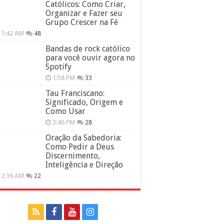
Católicos: Como Criar,
Organizar e Fazer seu
Grupo Crescer na Fé
11:42 AM
48
Bandas de rock católico
para você ouvir agora no
Spotify
1:58 PM
33
Tau Franciscano:
Significado, Origem e
Como Usar
3:46 PM
28
Oração da Sabedoria:
Como Pedir a Deus
Discernimento,
Inteligência e Direção
12:16 AM
22