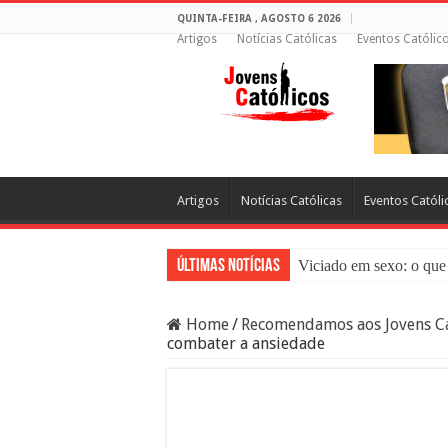
QUINTA-FEIRA , AGOSTO 6 2026
Artigos
Notícias Católicas
Eventos Católic
Artigos
Notícias Católicas
Eventos Católi
Últimas Notícias
Viciado em sexo: o que 
Sacramento da Reconci
Home
/
Recomendamos aos Jovens Ca
Filme Sagrado Coração
combater a ansiedade
Falsos Amigos: O Que a
8 Pessoas Que Você Nã