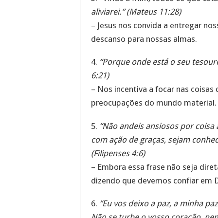
aliviarei.” (Mateus 11:28)
– Jesus nos convida a entregar no
descanso para nossas almas.
4.
“Porque onde está o seu tesour
6:21)
– Nos incentiva a focar nas coisa
preocupações do mundo material.
5.
“Não andeis ansiosos por coisa 
com ação de graças, sejam conheci
(Filipenses 4:6)
– Embora essa frase não seja diret
dizendo que devemos confiar em D
6.
“Eu vos deixo a paz, a minha pa
Não se turbe o vosso coração, nem