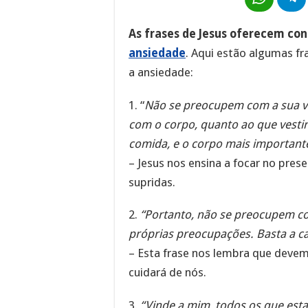
As frases de Jesus oferecem con
ansiedade
. Aqui estão algumas f
a ansiedade:
1. “
Não se preocupem com a sua v
com o corpo, quanto ao que vestir
comida, e o corpo mais importante
– Jesus nos ensina a focar no pres
supridas.
2.
“Portanto, não se preocupem c
próprias preocupações. Basta a ca
– Esta frase nos lembra que devem
cuidará de nós.
3.
“Vinde a mim, todos os que esta